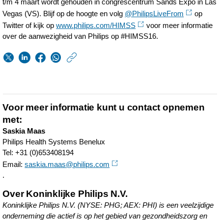
t/m 4 maart wordt gehouden in congrescentrum Sands Expo in Las
Vegas (VS). Blijf op de hoogte en volg
@PhilipsLiveFrom
op
Twitter of kijk op
www.philips.com/HIMSS
voor meer informatie
over de aanwezigheid van Philips op #HIMSS16.
https://www.philips.n
w/about/news/archi
Philips-
en-
Voor meer informatie kunt u contact opnemen
Hitachi-
met:
Saskia Maas
Data-
Philips Health Systems Benelux
Systems-
Tel: +31 (0)653408194
Email:
saskia.maas@philips.com
gaan-
.
samenwerken-
Over Koninklijke Philips N.V.
aan-
Koninklijke Philips N.V. (NYSE: PHG; AEX: PHI) is een veelzijdige
innovatieve-
onderneming die actief is op het gebied van gezondheidszorg en