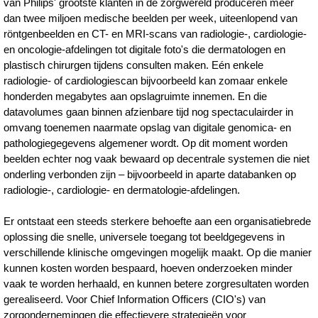
van Philips' grootste klanten in de zorgwereld produceren meer
dan twee miljoen medische beelden per week, uiteenlopend van
röntgenbeelden en CT- en MRI-scans van radiologie-, cardiologie-
en oncologie-afdelingen tot digitale foto's die dermatologen en
plastisch chirurgen tijdens consulten maken. Eén enkele
radiologie- of cardiologiescan bijvoorbeeld kan zomaar enkele
honderden megabytes aan opslagruimte innemen. En die
datavolumes gaan binnen afzienbare tijd nog spectaculairder in
omvang toenemen naarmate opslag van digitale genomica- en
pathologiegegevens algemener wordt. Op dit moment worden
beelden echter nog vaak bewaard op decentrale systemen die niet
onderling verbonden zijn – bijvoorbeeld in aparte databanken op
radiologie-, cardiologie- en dermatologie-afdelingen.
Er ontstaat een steeds sterkere behoefte aan een organisatiebrede
oplossing die snelle, universele toegang tot beeldgegevens in
verschillende klinische omgevingen mogelijk maakt. Op die manier
kunnen kosten worden bespaard, hoeven onderzoeken minder
vaak te worden herhaald, en kunnen betere zorgresultaten worden
gerealiseerd. Voor Chief Information Officers (CIO's) van
zorgondernemingen die effectievere strategieën voor