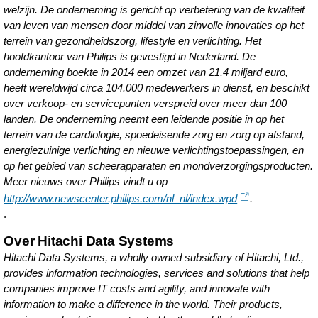
welzijn. De onderneming is gericht op verbetering van de kwaliteit
oplossing-
van leven van mensen door middel van zinvolle innovaties op het
voor-
terrein van gezondheidszorg, lifestyle en verlichting. Het
gegevensbeheer.ht
hoofdkantoor van Philips is gevestigd in Nederland. De
onderneming boekte in 2014 een omzet van 21,4 miljard euro,
heeft wereldwijd circa 104.000 medewerkers in dienst, en beschikt
over verkoop- en servicepunten verspreid over meer dan 100
landen. De onderneming neemt een leidende positie in op het
terrein van de cardiologie, spoedeisende zorg en zorg op afstand,
energiezuinige verlichting en nieuwe verlichtingstoepassingen, en
op het gebied van scheerapparaten en mondverzorgingsproducten.
Meer nieuws over Philips vindt u op
http://www.newscenter.philips.com/nl_nl/index.wpd
.
.
Over Hitachi Data Systems
Hitachi Data Systems, a wholly owned subsidiary of Hitachi, Ltd.,
provides information technologies, services and solutions that help
companies improve IT costs and agility, and innovate with
information to make a difference in the world. Their products,