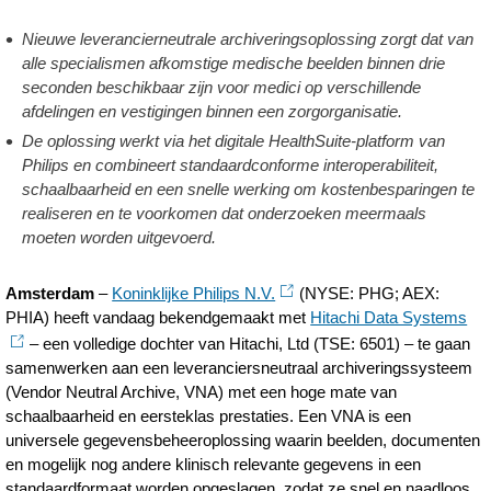
Philips-
Nieuwe leverancierneutrale archiveringsoplossing zorgt dat van
en-
alle specialismen afkomstige medische beelden binnen drie
Hitachi-
seconden beschikbaar zijn voor medici op verschillende
afdelingen en vestigingen binnen een zorgorganisatie.
Data-
De oplossing werkt via het digitale HealthSuite-platform van
Systems-
Philips en combineert standaardconforme interoperabiliteit,
gaan-
schaalbaarheid en een snelle werking om kostenbesparingen te
realiseren en te voorkomen dat onderzoeken meermaals
samenwerken-
moeten worden uitgevoerd.
aan-
innovatieve-
Amsterdam
–
Koninklijke Philips N.V.
(NYSE: PHG; AEX:
PHIA) heeft vandaag bekendgemaakt met
Hitachi Data Systems
oplossing-
– een volledige dochter van Hitachi, Ltd (TSE: 6501) – te gaan
voor-
samenwerken aan een leveranciersneutraal archiveringssysteem
(Vendor Neutral Archive, VNA) met een hoge mate van
gegevensbeheer.ht
schaalbaarheid en eersteklas prestaties. Een VNA is een
universele gegevensbeheeroplossing waarin beelden, documenten
en mogelijk nog andere klinisch relevante gegevens in een
standaardformaat worden opgeslagen, zodat ze snel en naadloos