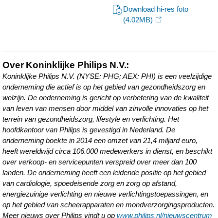
centraal.html
Download hi-res foto
(4.02MB)
Over Koninklijke Philips N.V.:
Koninklijke Philips N.V. (NYSE: PHG; AEX: PHI) is een veelzijdige
onderneming die actief is op het gebied van gezondheidszorg en
welzijn. De onderneming is gericht op verbetering van de kwaliteit
van leven van mensen door middel van zinvolle innovaties op het
terrein van gezondheidszorg, lifestyle en verlichting. Het
hoofdkantoor van Philips is gevestigd in Nederland. De
onderneming boekte in 2014 een omzet van 21,4 miljard euro,
heeft wereldwijd circa 106.000 medewerkers in dienst, en beschikt
over verkoop- en servicepunten verspreid over meer dan 100
landen. De onderneming heeft een leidende positie op het gebied
van cardiologie, spoedeisende zorg en zorg op afstand,
energiezuinige verlichting en nieuwe verlichtingstoepassingen, en
op het gebied van scheerapparaten en mondverzorgingsproducten.
Meer nieuws over Philips vindt u op
www.philips.nl/nieuwscentrum