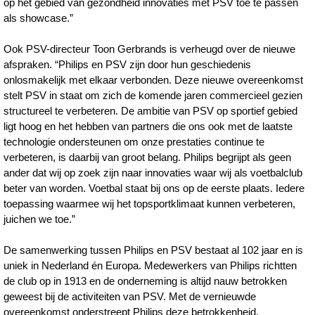
op het gebied van gezondheid innovaties met PSV toe te passen
als showcase.”
Ook PSV-directeur Toon Gerbrands is verheugd over de nieuwe
afspraken. “Philips en PSV zijn door hun geschiedenis
onlosmakelijk met elkaar verbonden. Deze nieuwe overeenkomst
stelt PSV in staat om zich de komende jaren commercieel gezien
structureel te verbeteren. De ambitie van PSV op sportief gebied
ligt hoog en het hebben van partners die ons ook met de laatste
technologie ondersteunen om onze prestaties continue te
verbeteren, is daarbij van groot belang. Philips begrijpt als geen
ander dat wij op zoek zijn naar innovaties waar wij als voetbalclub
beter van worden. Voetbal staat bij ons op de eerste plaats. Iedere
toepassing waarmee wij het topsportklimaat kunnen verbeteren,
juichen we toe.”
De samenwerking tussen Philips en PSV bestaat al 102 jaar en is
uniek in Nederland én Europa. Medewerkers van Philips richtten
de club op in 1913 en de onderneming is altijd nauw betrokken
geweest bij de activiteiten van PSV. Met de vernieuwde
overeenkomst onderstreept Philips deze betrokkenheid.