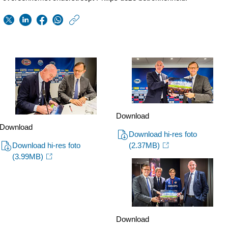
https://www.philips.n
w/about/news/archi
Philips-
en-
PSV-
verlengen-
sponsorcontract-
Download
Download
voor-
Download hi-res foto
Download hi-res foto
(2.37MB)
tien-
(3.99MB)
jaar-
en-
plaatsen-
innovatie-
Download