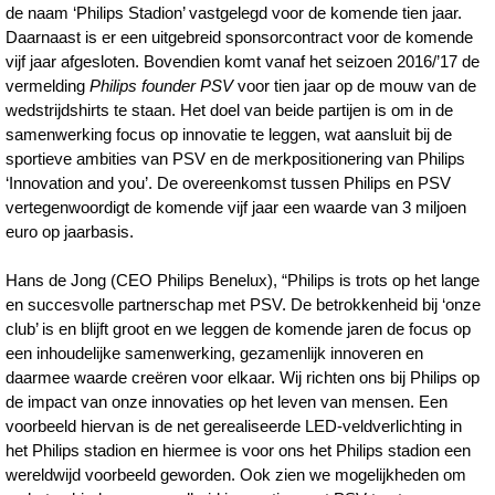
de naam ‘Philips Stadion’ vastgelegd voor de komende tien jaar.
verlengen-
Daarnaast is er een uitgebreid sponsorcontract voor de komende
sponsorcontract-
vijf jaar afgesloten. Bovendien komt vanaf het seizoen 2016/’17 de
vermelding
Philips founder PSV
voor tien jaar op de mouw van de
voor-
wedstrijdshirts te staan. Het doel van beide partijen is om in de
tien-
samenwerking focus op innovatie te leggen, wat aansluit bij de
jaar-
sportieve ambities van PSV en de merkpositionering van Philips
‘Innovation and you’. De overeenkomst tussen Philips en PSV
en-
vertegenwoordigt de komende vijf jaar een waarde van 3 miljoen
plaatsen-
euro op jaarbasis.
innovatie-
Hans de Jong (CEO Philips Benelux), “Philips is trots op het lange
centraal.html
en succesvolle partnerschap met PSV. De betrokkenheid bij ‘onze
club’ is en blijft groot en we leggen de komende jaren de focus op
een inhoudelijke samenwerking, gezamenlijk innoveren en
daarmee waarde creëren voor elkaar. Wij richten ons bij Philips op
de impact van onze innovaties op het leven van mensen. Een
voorbeeld hiervan is de net gerealiseerde LED-veldverlichting in
het Philips stadion en hiermee is voor ons het Philips stadion een
wereldwijd voorbeeld geworden. Ook zien we mogelijkheden om