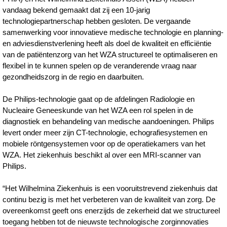
Wilhelmina-
vandaag bekend gemaakt dat zij een 10-jarig
technologiepartnerschap hebben gesloten. De vergaande
Ziekenhuis-
samenwerking voor innovatieve medische technologie en planning-
Assen-
en adviesdienstverlening heeft als doel de kwaliteit en efficiëntie
van de patiëntenzorg van het WZA structureel te optimaliseren en
tekenen-
flexibel in te kunnen spelen op de veranderende vraag naar
langlopende-
gezondheidszorg in de regio en daarbuiten.
samenwerkingsover
De Philips-technologie gaat op de afdelingen Radiologie en
Nucleaire Geneeskunde van het WZA een rol spelen in de
diagnostiek en behandeling van medische aandoeningen. Philips
levert onder meer zijn CT-technologie, echografiesystemen en
mobiele röntgensystemen voor op de operatiekamers van het
WZA. Het ziekenhuis beschikt al over een MRI-scanner van
Philips.
“Het Wilhelmina Ziekenhuis is een vooruitstrevend ziekenhuis dat
continu bezig is met het verbeteren van de kwaliteit van zorg. De
overeenkomst geeft ons enerzijds de zekerheid dat we structureel
toegang hebben tot de nieuwste technologische zorginnovaties