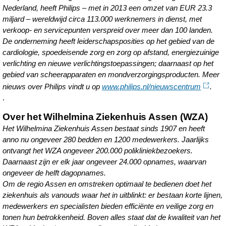
Nederland, heeft Philips – met in 2013 een omzet van EUR 23.3
miljard – wereldwijd circa 113.000 werknemers in dienst, met
verkoop- en servicepunten verspreid over meer dan 100 landen.
De onderneming heeft leiderschapsposities op het gebied van de
cardiologie, spoedeisende zorg en zorg op afstand, energiezuinige
verlichting en nieuwe verlichtingstoepassingen; daarnaast op het
gebied van scheerapparaten en mondverzorgingsproducten. Meer
nieuws over Philips vindt u op
www.philips.nl/nieuwscentrum
.
.
Over het Wilhelmina Ziekenhuis Assen (WZA)
Het Wilhelmina Ziekenhuis Assen bestaat sinds 1907 en heeft
anno nu ongeveer 280 bedden en 1200 medewerkers. Jaarlijks
ontvangt het WZA ongeveer 200.000 polikliniekbezoekers.
Daarnaast zijn er elk jaar ongeveer 24.000 opnames, waarvan
ongeveer de helft dagopnames.
Om de regio Assen en omstreken optimaal te bedienen doet het
ziekenhuis als vanouds waar het in uitblinkt: er bestaan korte lijnen,
medewerkers en specialisten bieden efficiënte en veilige zorg en
tonen hun betrokkenheid. Boven alles staat dat de kwaliteit van het