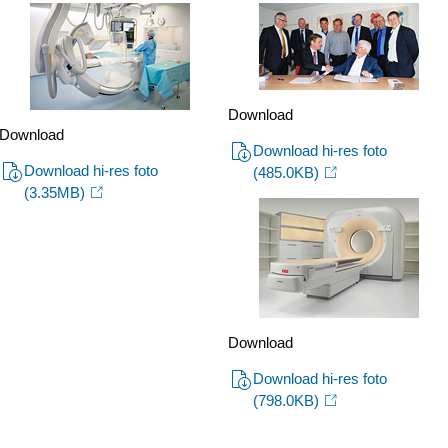
en-
Wilhelmina-
Ziekenhuis-
Assen-
Download
Download
tekenen-
Download hi-res foto
Download hi-res foto
(485.0KB)
langlopende-
(3.35MB)
samenwerkingsover
Download
Download hi-res foto
(798.0KB)