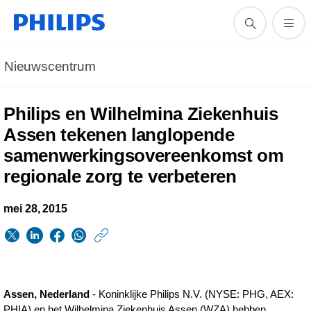
Nieuwscentrum
Philips en Wilhelmina Ziekenhuis
Assen tekenen langlopende
samenwerkingsovereenkomst om
regionale zorg te verbeteren
mei 28, 2015
https://www.philips.n
w/about/news/archi
Philips-
Assen, Nederland
- Koninklijke Philips N.V. (NYSE: PHG, AEX:
en-
PHIA) en het Wilhelmina Ziekenhuis Assen (WZA) hebben