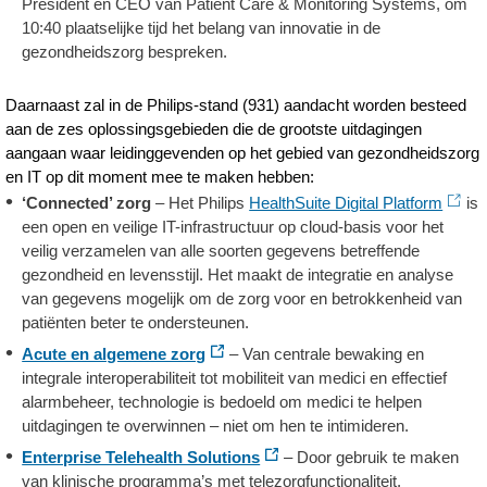
President en CEO van Patient Care & Monitoring Systems, om
10:40 plaatselijke tijd het belang van innovatie in de
gezondheidszorg bespreken.
Daarnaast zal in de Philips-stand (931) aandacht worden besteed
aan de zes oplossingsgebieden die de grootste uitdagingen
aangaan waar leidinggevenden op het gebied van gezondheidszorg
en IT op dit moment mee te maken hebben:
‘Connected’ zorg
– Het Philips
HealthSuite Digital Platform
is
een open en veilige IT-infrastructuur op cloud-basis voor het
veilig verzamelen van alle soorten gegevens betreffende
gezondheid en levensstijl. Het maakt de integratie en analyse
van gegevens mogelijk om de zorg voor en betrokkenheid van
patiënten beter te ondersteunen.
Acute en algemene zorg
– Van centrale bewaking en
integrale interoperabiliteit tot mobiliteit van medici en effectief
alarmbeheer, technologie is bedoeld om medici te helpen
uitdagingen te overwinnen – niet om hen te intimideren.
Enterprise Telehealth Solutions
– Door gebruik te maken
van klinische programma’s met telezorgfunctionaliteit,