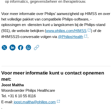
op informatics, gegevensbeheer en therapietrouw.
Voor meer informatie over Philips’ aanwezigheid op HIMSS en over
het volledige pakket van compatibele Philips-software, -
oplossingen en -diensten kunt u langskomen bij de Philips-stand
(931), de website bekijken (
www.philips.com/HIMSS
) of de
#HIMSS15-conversatie volgen via
@PhilipsHealth
.
https://www.philips.n
w/about/news/archi
Philips-
toont-
Voor meer informatie kunt u contact opnemen
nieuwe-
met:
Joost Maltha
generatie-
Woordvoerder Philips Healthcare
software-
Tel. +31 6 10 55 8116
E-mail:
joost.maltha@philips.com
en-
.