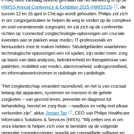
nieuwe-
HIMSS Annual Conference & Exhibition 2015 (HIMSS15)
, die
generatie-
tussen 12 en 16 april in Chicago wordt gehouden. Philips zet zich
in om zorgorganisaties te helpen de weg te vinden op de complexe
software-
en snel veranderende zorgmarkt, en zal zich op de conferentie
en-
richten op ‘connected’ zorgtechnologie-oplossingen om cruciale
kwesties aan te pakken waar medici, IT-professionals en
oplossingen-
bestuurders mee te maken hebben. Sleutelgebieden waarbinnen
voor-
technologische oplossingen een rol spelen, zijn onder meer: zorg
op basis van data analyses, betrokkenheid en therapietrouw van
connected-
patiënten, mobiliteit van medici, alarmmoeheid, volksgezondheid,
zorgtechnologie-
en informatiewerkstromen in radiologie en cardiologie.
op-
“Het zorglandschap verandert razendsnel, en het is van cruciaal
HIMSS15.html
belang dat apparaten, systemen en mensen in de gehele
zorgketen – van gezond leven, preventie en diagnose tot
behandeling, herstel en zorg thuis – naadloos en veilig met elkaar
verbonden zijn”, aldus
Jeroen Tas
, CEO van Philips Healthcare
Informatics Solutions & Services (HISS). “Wij zetten ons in om
onze klanten te helpen zich voor te bereiden op de volgende
generatie zorgoplossingen, waarbij we compatibele software en