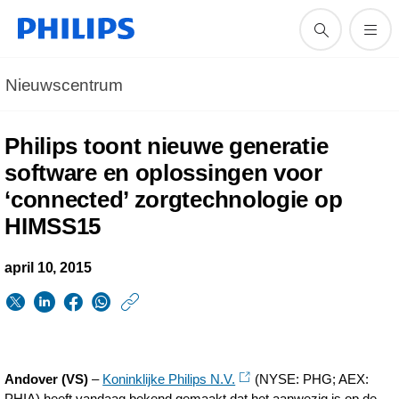
Nieuwscentrum
Philips toont nieuwe generatie
software en oplossingen voor
‘connected’ zorgtechnologie op
HIMSS15
april 10, 2015
https://www.philips.n
w/about/news/archi
Philips-
Andover (VS)
–
Koninklijke Philips N.V.
(NYSE: PHG; AEX:
toont-
PHIA) heeft vandaag bekend gemaakt dat het aanwezig is op de