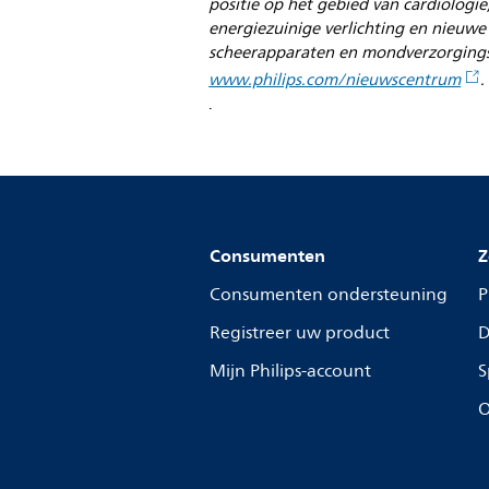
positie op het gebied van cardiologi
energiezuinige verlichting en nieuwe
scheerapparaten en mondverzorgingsp
www.philips.com/nieuwscentrum
.
.
Consumenten
Z
Consumenten ondersteuning
P
Registreer uw product
D
Mijn Philips-account
S
O