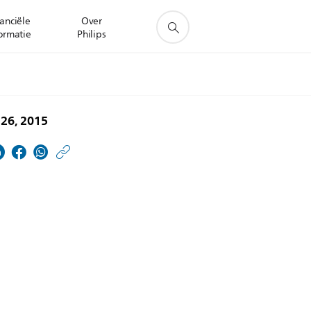
anciële
Over
ormatie
Philips
 26, 2015
https://www.philips.nl/
w/about/news/archive
Vers-
sap-
met-
optimaal-
behoud-
van-