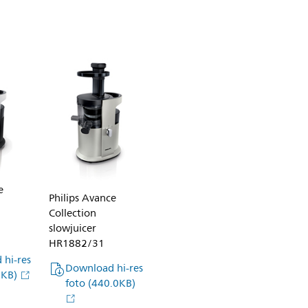
t/news/archive/standard/ab
al-
d-
nes-
e
Philips Avance
Collection
slowjuicer
HR1882/31
hi-res
draai-
Download hi-res
0KB)
foto
(440.0KB)