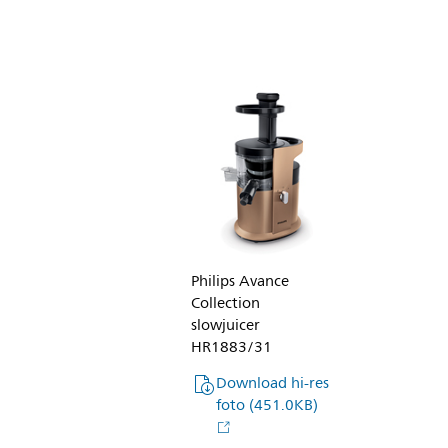
de-
nieuwe
Philips-
slowjui
Philips Avance
Collection
slowjuicer
HR1883/31
Download hi-res
foto
(451.0KB)