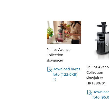
w/abou
Vers-
sap-
met-
optima
behou
van-
Philips Avance
vitami
Collection
slowjuicer
maak-
Philips Avanc
Download hi-res
je-
Collection
foto
(122.0KB)
in-
slowjuicer
HR1880/01
een-
Download 
handom
foto
(95.
met-