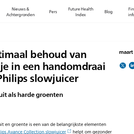
Nieuws &
Future Health
Fin
Pers
Blog
Achtergronden
Index
inf
timaal behoud van
maart
je in een handomdraai
hilips slowjuicer
uit als harde groenten
uit en groente is een van de belangrijkste elementen
lips Avance Collection slowjuicer
helpt om gezonder