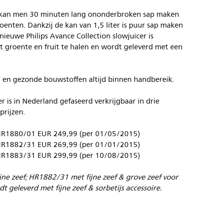
r kan men 30 minuten lang ononderbroken sap maken
oenten. Dankzij de kan van 1,5 liter is puur sap maken
ieuwe Philips Avance Collection slowjuicer is
t groente en fruit te halen en wordt geleverd met een
en en gezonde bouwstoffen altijd binnen handbereik.
r is in Nederland gefaseerd verkrijgbaar in drie
prijzen.
r HR1880/01 EUR 249,99 (per 01/05/2015)
r HR1882/31 EUR 269,99 (per 01/01/2015)
r HR1883/31 EUR 299,99 (per 10/08/2015)
ne zeef; HR1882/31 met fijne zeef & grove zeef voor
 geleverd met fijne zeef & sorbetijs accessoire.
/www.philips.nl/a-