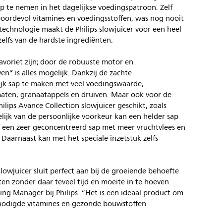
op te nemen in het dagelijkse voedingspatroon. Zelf
boordevol vitamines en voedingsstoffen, was nog nooit
technologie maakt de Philips slowjuicer voor een heel
zelfs van de hardste ingrediënten.
avoriet zijn; door de robuuste motor en
en* is alles mogelijk. Dankzij de zachte
lijk sap te maken met veel voedingswaarde,
omaten, granaatappels en druiven. Maar ook voor de
lips Avance Collection slowjuicer geschikt, zoals
elijk van de persoonlijke voorkeur kan een helder sap
f een zeer geconcentreerd sap met meer vruchtvlees en
 Daarnaast kan met het speciale inzetstuk zelfs
lowjuicer sluit perfect aan bij de groeiende behoefte
n zonder daar teveel tijd en moeite in te hoeven
ing Manager bij Philips. “Het is een ideaal product om
enodigde vitamines en gezonde bouwstoffen