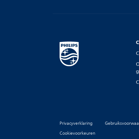
C
C
O
g
C
Privacyverklaring
Gebruiksvoorwaa
Cookievoorkeuren