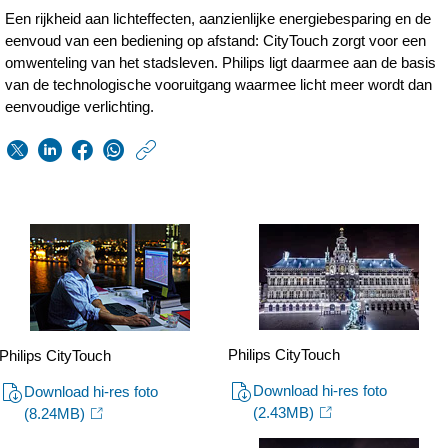
Een rijkheid aan lichteffecten, aanzienlijke energiebesparing en de
eenvoud van een bediening op afstand: CityTouch zorgt voor een
omwenteling van het stadsleven. Philips ligt daarmee aan de basis
van de technologische vooruitgang waarmee licht meer wordt dan
eenvoudige verlichting.
https://www.philips.n
w/about/news/archi
Primeur-
Antwerpen-
dankzij-
Philips-
CityTouch-
Philips CityTouch
Philips CityTouch
Connected-
Download hi-res foto
Download hi-res foto
LED-
(2.43MB)
(8.24MB)
verlichting.html