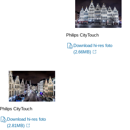
Philips CityTouch
Download hi-res foto
(2.66MB)
Philips CityTouch
Download hi-res foto
(2.81MB)