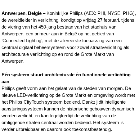
Primeur-
Antwerpen, België
– Koninklijke Philips (AEX: PHI, NYSE: PHG),
Antwerpen-
de wereldleider in verlichting, kondigt op vrijdag 27 februari, tijdens
dankzij-
de viering van het 450-jarig bestaan van het stadhuis van
Antwerpen, een primeur aan in België op het gebied van
Philips-
‘Connected Lighting’, met de allereerste toepassing van een
CityTouch-
centraal digitaal beheersysteem voor zowel straatverlichting als
architecturale verlichting op en rond de Grote Markt van
Connected-
Antwerpen.
LED-
verlichting.html
Eén systeem stuurt architecturale én functionele verlichting
aan
Philips geeft vorm aan het gelaat van de steden van morgen. De
nieuwe LED-verlichting op de Grote Markt en omgeving wordt met
het Philips CityTouch systeem bediend. Dankzij dit intelligente
aansturingssysteem kunnen de historische gebouwen dynamisch
worden verlicht, en kan tegelijkertijd de verlichting van de
omliggende straten centraal worden bediend. Het systeem is
verder uitbreidbaar en daarom ook toekomstbestendig.