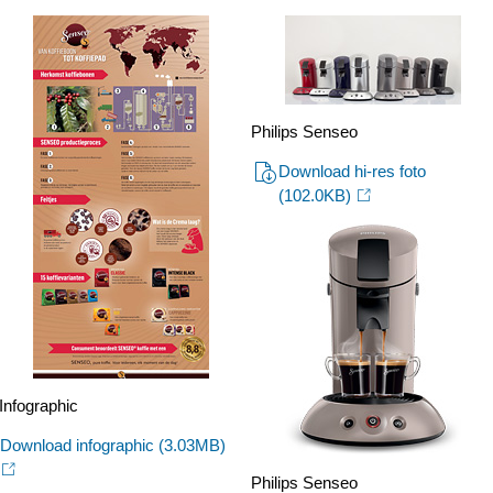
nieuwe-
Senseo-
is-
klaar-
Philips Senseo
voor-
Download hi-res foto
de-
(102.0KB)
toekomst.html
Infographic
Download infographic
(3.03MB)
Philips Senseo