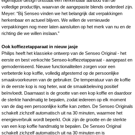
eigentijdse design ontstaat een herkenbaar aanbod van de
volledige productlijn, waarvan de aangepaste blends onderdeel zijn.
Meyer: “Bij Senseo vinden we het belangrijk dat verpakkingen
herkenbaar en actueel blijven. We willen de vernieuwde
verpakkingen nog meer laten aansluiten op het merk van nu en de
richting die we willen inslaan.”
Ook koffiezetapparaat in nieuw jasje
Philips heeft het klassieke ontwerp van de Senseo Original - het
eerste en best verkochte Senseo-koffiezetapparaat - aangepast en
gemoderniseerd. Nieuwe functionaliteiten zorgen voor een
verbeterde kop koffie, volledig afgestemd op de persoonlijke
smaakvoorkeuren van de gebruiker. De temperatuur van de koffie
in de eerste kop is nog heter, wat de smaakbeleving positief
beïnvloedt. Daarnaast is de grootte van een kop koffie en daardoor
de sterkte handmatig te bepalen, zodat iedereen op elk moment
van de dag een persoonlijke koffie kan zetten. De Senseo Originals
schakelt zichzelf automatisch uit na 30 minuten, waarmee het
energieverbruik wordt beperkt. Ook zijn de grootte en de sterkte
van een kop koffie handmatig te bepalen. De Senseo Original
schakelt zichzelf automatisch uit na 30 minuten en is