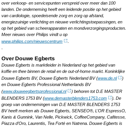
over verkoop- en servicepunten verspreid over meer dan 100
landen. De onderneming heeft een leidende positie op het gebied
van cardiologie, spoedeisende zorg en zorg op afstand,
energiezuinige verlichting en nieuwe verlichtingstoepassingen, en
op het gebied van scheerapparaten en mondverzorgingsproducten.
Meer nieuws over Philips vindt u op
www.philips.com/nieuwscentrum
.
.
Over Douwe Egberts
Douwe Egberts is marktleider in Nederland op het gebied van
koffie en thee binnen de retail en de out-of-home markt. Koninklijke
Douwe Egberts BV, Douwe Egberts Nederland BV (
www.de.nl
)
en Douwe Egberts Professional Netherlands BV
(
www.douweegbertsprofessional.nl
) behoren tot D.E MASTER
BLENDERS 1753 BV (
www.demasterblenders1753.com
). De
groep van ondernemingen van D.E MASTER BLENDERS 1753
BV heeft merken als Douwe Egberts, SENSEO®, L’OR EspressO,
Kanis & Gunnink, Van Nelle, Pickwick, CoffeeCompany, Cafitesse,
Piazza d’Oro, Laurentis, Tea Forté en Natrena. Douwe Egberts is