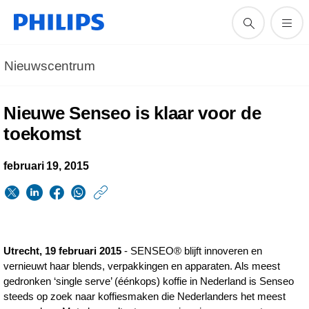
Nieuwscentrum
Nieuwe Senseo is klaar voor de
toekomst
februari 19, 2015
https://www.philips.n
w/about/news/archi
nieuwe-
Utrecht, 19 februari 2015
- SENSEO® blijft innoveren en
Senseo-
vernieuwt haar blends, verpakkingen en apparaten. Als meest
is-
gedronken ‘single serve’ (éénkops) koffie in Nederland is Senseo
steeds op zoek naar koffiesmaken die Nederlanders het meest
klaar-