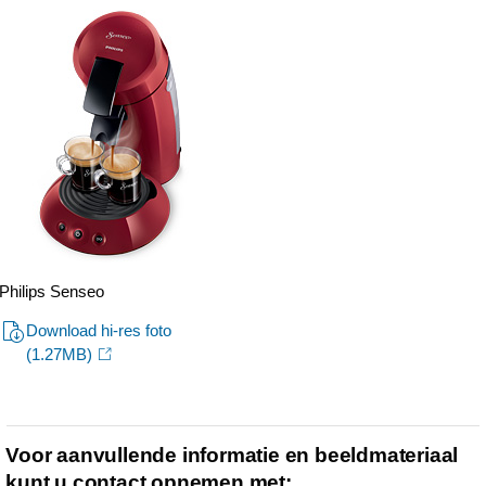
Philips Senseo
Download hi-res foto
(1.27MB)
Voor aanvullende informatie en beeldmateriaal
kunt u contact opnemen met: