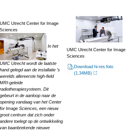
w/about/news/archi
UMC-
Utrecht-
UMC Utrecht Center for Image
Sciences
opent-
het-
In het
Center-
UMC Utrecht Center for Image
Sciences
for-
UMC Utrecht wordt de laatste
Download hi-res foto
Image-
hand gelegd aan de installatie ’s
(1.34MB)
werelds allereerste high-field
Sciences.html
MRI-geleide
radiotherapiesysteem. Dit
gebeurt in de aanloop naar de
opening vandaag van het Center
for Image Sciences, een nieuw
groot centrum dat zich onder
andere toelegt op de ontwikkeling
van baanbrekende nieuwe