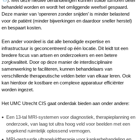
). Met deze nieuwe behandelingen kunnen solide tumoren beter
behandeld worden en wordt het omliggende weefsel gespaard.
Deze manier van ‘opereren zonder snijden’ is minder belastend
voor de patiënt (minder bijwerkingen en daardoor sneller herstel)
en bespaart kosten.
Een ander voordeel is dat alle benodigde expertise en
infrastructuur is geconcentreerd op één locatie. Dit leidt tot een
bredere focus van artsen en onderzoekers en een betere
zorgkwaliteit. Door op deze manier de interdisciplinaire
samenwerking te faciliteren, kunnen behandelaars van
verschillende therapeutische velden beter van elkaar leren. Ook
kan hierdoor de kostbare en complexe apparatuur efficiënter
worden ingezet.
Het UMC Utrecht CIS gaat onderdak bieden aan onder andere:
Een 13-tal MRI-systemen voor diagnostiek, therapieplanning en
onderzoek, van laag tot ultra hoog veld voor beelden met een
ongekend ruimtelijk oplossend vermogen.
MRI-gestuurde ultrageluidtherapie voor kankerbehandeling en