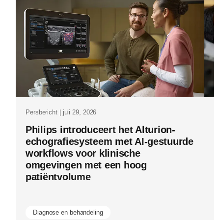
philips-
rembra-
ct.html
Persbericht | juli 29, 2026
Pe
Philips introduceert het Alturion-
P
echografiesysteem met AI-gestuurde
g
workflows voor klinische
E
omgevingen met een hoog
n
patiëntvolume
e
b
Diagnose en behandeling