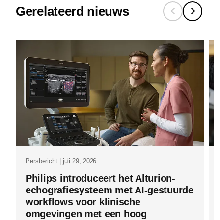
Gerelateerd nieuws
bij-
bnr-
beter-
er-
zit-
waarde-
in-
het-
versnellen-
van-
Persbericht | juli 29, 2026
innovatie.h
Philips introduceert het Alturion-
echografiesysteem met AI-gestuurde
workflows voor klinische
omgevingen met een hoog