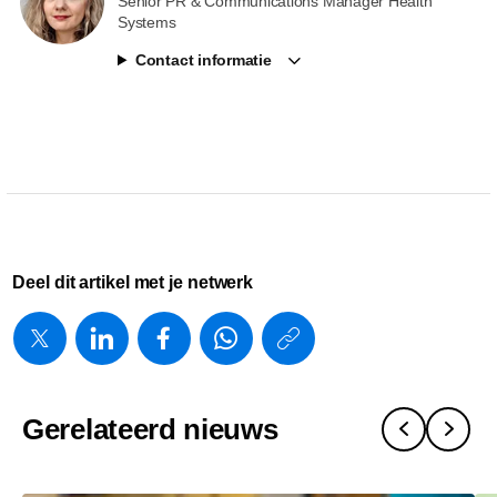
Senior PR & Communications Manager Health
Systems
Contact informatie
Deel dit artikel met je netwerk
https://www.
w/about/new
introduceer
Gerelateerd nieuws
het-
alturion-