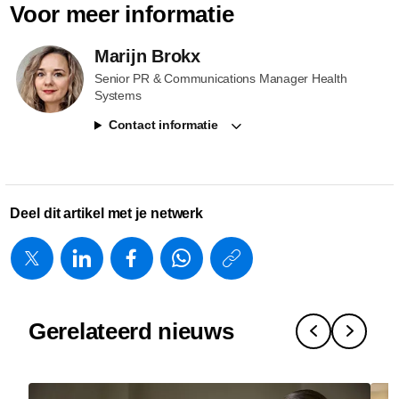
Voor meer informatie
Marijn Brokx
Senior PR & Communications Manager Health
Systems
Contact informatie
Deel dit artikel met je netwerk
https://www.
w/about/new
wereldprim
Gerelateerd nieuws
voor-
flevozieken
met-