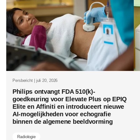
echografie
met-
ai-
gestuurde-
workflows-
voor-
klinische-
omgevinge
met-
Persbericht | juli 20, 2026
een-
Philips ontvangt FDA 510(k)-
goedkeuring voor Elevate Plus op EPIQ
hoog-
Elite en Affiniti en introduceert nieuwe
patientvol
AI-mogelijkheden voor echografie
binnen de algemene beeldvorming
Radiologie