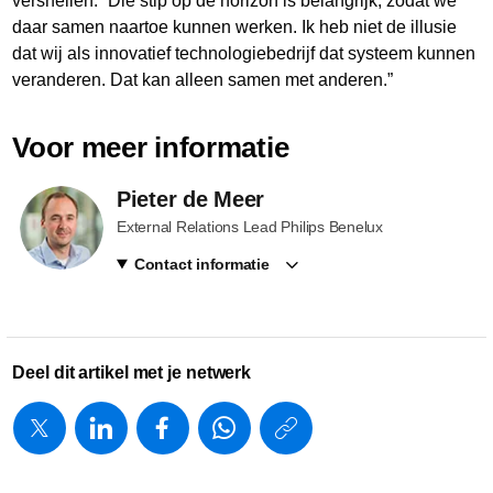
versnellen. “Die stip op de horizon is belangrijk, zodat we
daar samen naartoe kunnen werken. Ik heb niet de illusie
dat wij als innovatief technologiebedrijf dat systeem kunnen
veranderen. Dat kan alleen samen met anderen.”
Voor meer informatie
Pieter de Meer
External Relations Lead Philips Benelux
Contact informatie
Deel dit artikel met je netwerk
https://www.
w/about/new
jakobs-