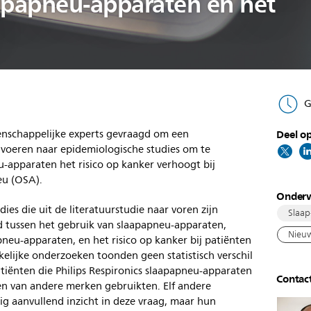
apapneu-apparaten en het
G
tenschappelijke experts gevraagd om een
Deel op
e voeren naar epidemiologische studies om te
-apparaten het risico op kanker verhoogt bij
eu (OSA).
Onder
ies die uit de literatuurstudie naar voren zijn
Slaap
d tussen het gebruik van slaapapneu-apparaten,
Nieuw
pneu-apparaten, en het risico op kanker bij patiënten
lijke onderzoeken toonden geen statistisch verschil
atiënten die Philips Respironics slaapapneu-apparaten
Contac
en van andere merken gebruikten. Elf andere
g aanvullend inzicht in deze vraag, maar hun