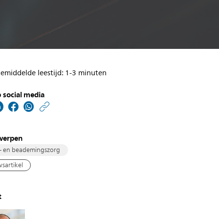
emiddelde leestijd: 1-3 minuten
 social media
https://www.philips.nl/
w/about/news/archive
samenvatting-
werpen
van-
- en beademingszorg
literatuurstudie-
sartikel
naar-
het-
t
gebruik-