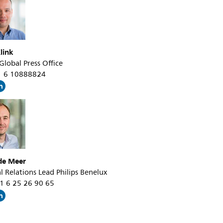
van-
slaapapneu-
apparaten-
link
en-
 Global Press Office
het-
31 6 10888824
risico-
op-
kanker.html
 de Meer
l Relations Lead Philips Benelux
31 6 25 26 90 65