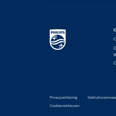
C
C
O
g
C
Privacyverklaring
Gebruiksvoorwaa
Cookievoorkeuren