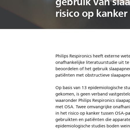
gebruik van sla
risico op kanker
Philips Respironics heeft externe we
onafhankelijke literatuurstudie uit t
beoordelen of het gebruik slaapapneu
patiënten met obstructieve slaapapn
Op basis van 13 epidemiologische stud
gekomen, is geen verband vastgestel
waaronder Philips Respironics slaapa
met OSA. Twee omvangrijke onafhanke
in het risico op kanker tussen OSA-p
gebruikten en patiënten die apparat
epidemiologische studies boden weini