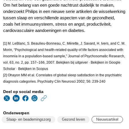
Om het belang van een goede nachtrust duidelijk te maken,
onderzoekt Philips in een nieuwe serie artikelen de wisselwerking
tussen slaap en verschillende aspecten van de gezondheid,
zoals het immuunsysteem, stress en angst, productiviteit,
cardiovasculaire aandoeningen en diabetes.
[1] M. LeBlanc, S. Beaulieu-Bonneau, C. Mérette, J. Savard, H. Ivers, and C. M.
Morin, “Psychological and health-related quality of life factors associated with
insomnia in a population-based sample,” Journal of Psychosomatic Research,
vol. 63, no. 2, pp. 157–166, 2007. Bekijken bij uitgever · Bekijken in Google
Scholar · Bekijken in Scopus
[2] Ohayon MM et al. Correlates of global sleep satisfaction in the psychiatric
diagnosis categories. Psychiatry Clin Neurosci 2002; 56: 239-240
Deel op social media
https://www.philips.n
w/about/news/archi
Onderwerpen
beter-
Slaap- en beademingszorg
Gezond leven
Nieuwsartikel
slapen-