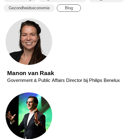
technisch-
Gezondheidseconomie
Blog
weekblad.html
Manon van Raak
Government & Public Affairs Director bij Philips Benelux