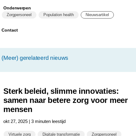
w/about/news/archi
Onderwerpen
hans-
Zorgpersoneel
Population health
Nieuwsartikel
de-
jong-
Contact
technisch-
personeel-
(Meer) gerelateerd nieuws
en-
data-
science-
zijn-
Sterk beleid, slimme innovaties:
instrumenteel-
samen naar betere zorg voor meer
voor-
mensen
onze-
okt 27, 2025 | 3 minuten leestijd
welvaart-
Virtuele zorg
Digitale transformatie
Zorgpersoneel