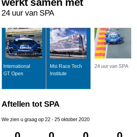
werkt samen met
24 uur van SPA
International
Msi Race Tech
24 uur van SPA
GT Open
Institute
Aftellen tot SPA
We zien u graag op 22 - 25 oktober 2020
0
0
0
0