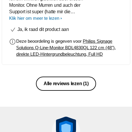
Monitor. Ohne Murren und auch der
Support ist super (hatte mir die
Fernbedienung aus versehen
Klik hier om meer te lezen
gesperrt). Weiter so, Danke!
Ja, ik raad dit product aan
Deze beoordeling is gegeven voor
Philips Signage
Solutions Q-Line-Monitor BDL4830QL 122 cm (48"),
direkte LED-Hintergrundbeleuchtung, Full HD
Alle reviews lezen
(1)