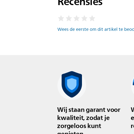
Recensies
Wees de eerste om dit artikel te beo
Wij staan garant voor
W
kwaliteit, zodat je
e
zorgeloos kunt
r
genieten