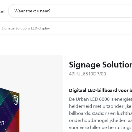
support
ort
zoeken
icoon
Signage Solutions LED-display
Signage Solutio
47HUL6510DP/00
Digitaal LED-billboard voor 
De Urban LED 6000 is energie
helderheid met uitzonderlijke 
billboards, stadions en luchth
onderhoudsmogelijkheden aan
voor verschillende behuizing