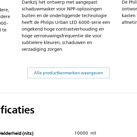
Dankzij het ontwerp met aangepast
De Phil
schaduwmasker voor NPP-oplossingen
ontwor
dere,
buiten en de onderliggende technologie
kasten
ldere
heeft de Philips Urban LED 6000-serie een
afmetin
000-
ongekend hoge contrastverhouding en
l te
hoge vernieuwingsfrequentie die voor
subtielere kleuren, schaduwen en
verzadiging zorgen.
Alle productkenmerken weergeven
ficaties
Helderheid (nits)
10000 nit