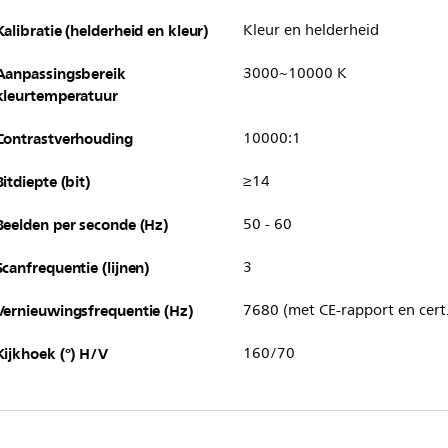
Kalibratie (helderheid en kleur)
Kleur en helderheid
Aanpassingsbereik
3000~10000 K
kleurtemperatuur
Contrastverhouding
10000:1
Bitdiepte (bit)
≥14
Beelden per seconde (Hz)
50 - 60
Scanfrequentie (lijnen)
3
Vernieuwingsfrequentie (Hz)
7680 (met CE-rapport en cert.
Kijkhoek (°) H/V
160/70