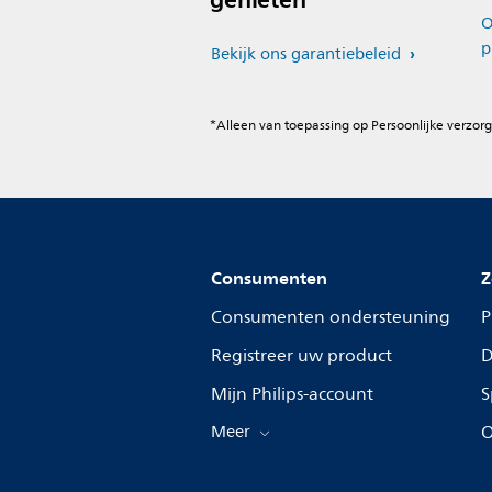
O
p
Bekijk ons garantiebeleid
*Alleen van toepassing op Persoonlijke verzorg
Consumenten
Z
Consumenten ondersteuning
P
Registreer uw product
D
Mijn Philips-account
S
Meer
O