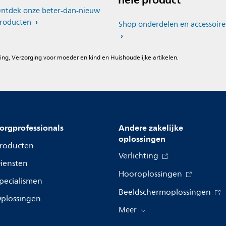
ntdek onze beter-dan-nieuw
roducten
Shop onderdelen en accessoire
ing, Verzorging voor moeder en kind en Huishoudelijke artikelen.
orgprofessionals
Andere zakelijke
oplossingen
roducten
Verlichting
iensten
Hooroplossingen
pecialismen
Beeldschermoplossingen
plossingen
Meer