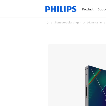
Product
Supp
Signage-oplossingen
L-Line-serie