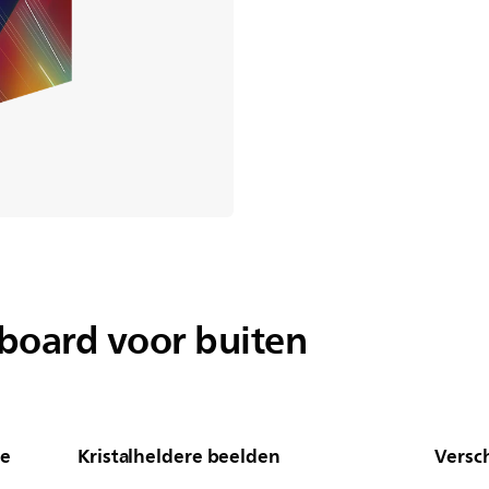
lboard voor buiten
ge
Kristalheldere beelden
Versc