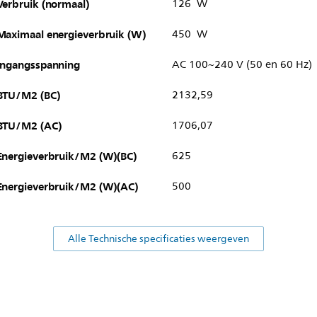
Verbruik (normaal)
126 W
Maximaal energieverbruik (W)
450 W
Ingangsspanning
AC 100~240 V (50 en 60 Hz)
BTU/M2 (BC)
2132,59
BTU/M2 (AC)
1706,07
Energieverbruik/M2 (W)(BC)
625
Energieverbruik/M2 (W)(AC)
500
Alle Technische specificaties weergeven