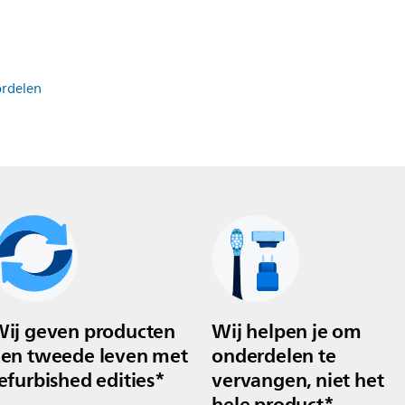
ordelen
ij geven producten
Wij helpen je om
en tweede leven met
onderdelen te
efurbished edities*
vervangen, niet het
hele product*