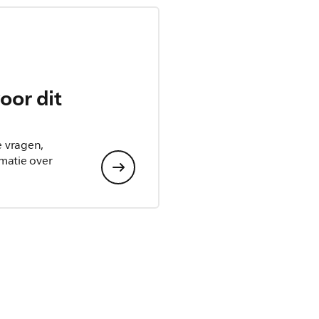
oor dit
e vragen,
matie over