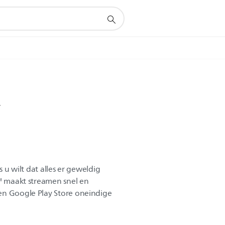
V
s u wilt dat alles er geweldig
t™ maakt streamen snel en
en Google Play Store oneindige