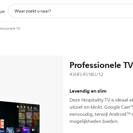
support
ort
zoeken
icoon
fessionele TV
Professionele T
43HFL4518U/12
Levendig en slim
Deze Hospitality TV is ideaal al
uitziet en klinkt. Google Cas
eenvoudig, terwijl Android™ 
mogelijkheden bieden.