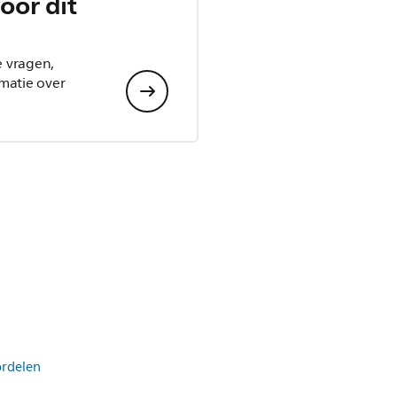
oor dit
e vragen,
matie over
ordelen