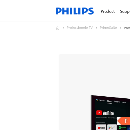
Product
Supp
Professionele TV
PrimeSuite
Pro