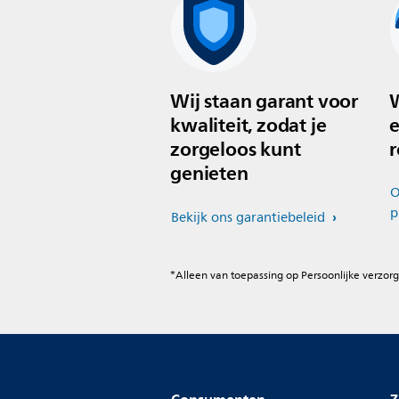
Wij staan garant voor
W
kwaliteit, zodat je
e
zorgeloos kunt
r
genieten
O
p
Bekijk ons garantiebeleid
*Alleen van toepassing op Persoonlijke verzorg
Consumenten
Z