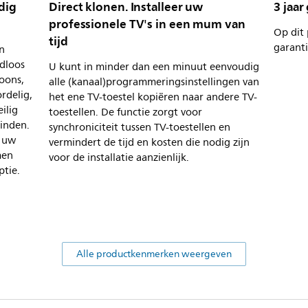
dig
Direct klonen. Installeer uw
3 jaar
professionele TV's in een mum van
Op dit 
tijd
garanti
en
adloos
U kunt in minder dan een minuut eenvoudig
oons,
alle (kanaal)programmeringsinstellingen van
ordelig,
het ene TV-toestel kopiëren naar andere TV-
ilig
toestellen. De functie zorgt voor
einden.
synchroniciteit tussen TV-toestellen en
p uw
vermindert de tijd en kosten die nodig zijn
men
voor de installatie aanzienlijk.
ptie.
Alle productkenmerken weergeven