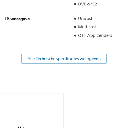
DVB-S/S2
IP-weergave
Unicast
Multicast
OTT App-zenders
Alle Technische specificaties weergeven