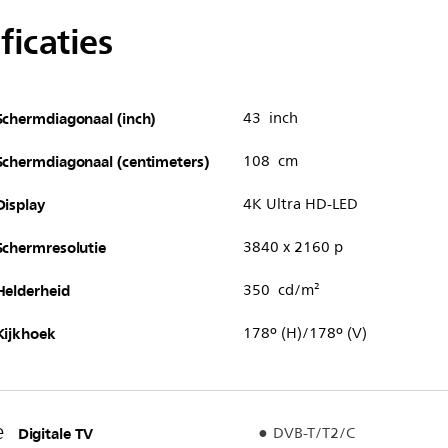
ficaties
Schermdiagonaal (inch)
43 inch
Schermdiagonaal (centimeters)
108 cm
Display
4K Ultra HD-LED
Schermresolutie
3840 x 2160 p
Helderheid
350 cd/m²
Kijkhoek
178º (H)/178º (V)
e
Digitale TV
DVB-T/T2/C