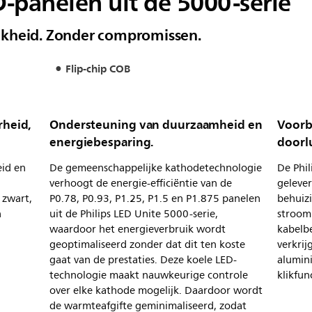
D-panelen uit de 5000-serie
lijkheid. Zonder compromissen.
Flip-chip COB
rheid,
Ondersteuning van duurzaamheid en
Voorb
energiebesparing.
doorl
eid en
De gemeenschappelijke kathodetechnologie
De Phil
verhoogt de energie-efficiëntie van de
gelever
 zwart,
P0.78, P0.93, P1.25, P1.5 en P1.875 panelen
behuizi
n
uit de Philips LED Unite 5000-serie,
stroom
waardoor het energieverbruik wordt
kabelb
geoptimaliseerd zonder dat dit ten koste
verkrij
gaat van de prestaties. Deze koele LED-
alumin
technologie maakt nauwkeurige controle
klikfunc
over elke kathode mogelijk. Daardoor wordt
de warmteafgifte geminimaliseerd, zodat