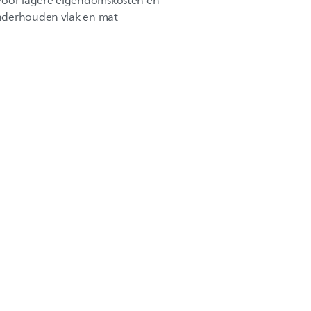
 voor lagere eigendomskosten en
nderhouden vlak en mat