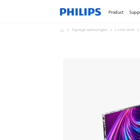
Product
Supp
Signage-oplossingen
L-Line-serie