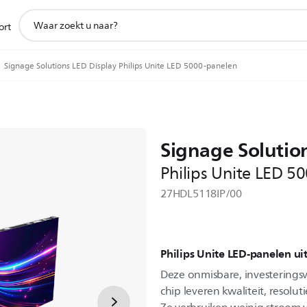
support
ort
zoeken
icoon
Signage Solutions LED Display Philips Unite LED 5000-panelen
Signage Solutio
Philips Unite LED 5
27HDL5118IP/00
Philips Unite LED-panelen ui
Deze onmisbare, investeringsv
chip leveren kwaliteit, resolut