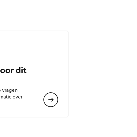
oor dit
e vragen,
matie over