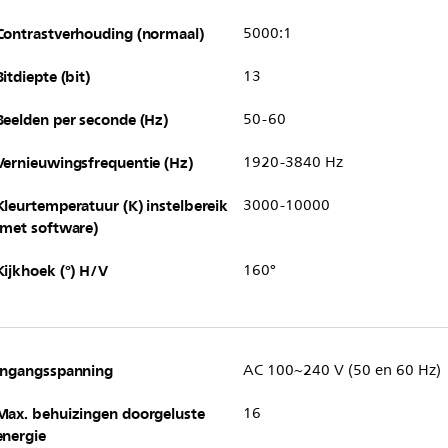
Contrastverhouding (normaal)
5000:1
Bitdiepte (bit)
13
Beelden per seconde (Hz)
50-60
Vernieuwingsfrequentie (Hz)
1920-3840 Hz
Kleurtemperatuur (K) instelbereik
3000-10000
(met software)
Kijkhoek (°) H/V
160°
Ingangsspanning
AC 100~240 V (50 en 60 Hz)
Max. behuizingen doorgeluste
16
energie