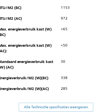
BTU/M2 (BC)
1153
BTU/M2 (AC)
972
Max. energieverbruik kast (W)
<65
(BC)
Max. energieverbruik kast (W)
<50
(AC):
Standaard energieverbruik kast
30
(W) (AC)
Energieverbruik/M2 (W)(BC)
338
Energieverbruik/M2 (W)(AC)
285
Alle Technische specificaties weergeven