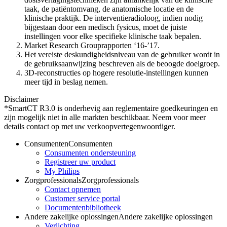
taak, de patiëntomvang, de anatomische locatie en de
klinische praktijk. De interventieradioloog, indien nodig
bijgestaan door een medisch fysicus, moet de juiste
instellingen voor elke specifieke klinische taak bepalen.
Market Research Grouprapporten ‘16-’17.
Het vereiste deskundigheidsniveau van de gebruiker wordt in
de gebruiksaanwijzing beschreven als de beoogde doelgroep.
3D-reconstructies op hogere resolutie-instellingen kunnen
meer tijd in beslag nemen.
Disclaimer
*SmartCT R3.0 is onderhevig aan reglementaire goedkeuringen en
zijn mogelijk niet in alle markten beschikbaar. Neem voor meer
details contact op met uw verkoopvertegenwoordiger.
Consumenten
Consumenten
Consumenten ondersteuning
Registreer uw product
My Philips
Zorgprofessionals
Zorgprofessionals
Contact opnemen
Customer service portal
Documentenbibliotheek
Andere zakelijke oplossingen
Andere zakelijke oplossingen
Verlichting