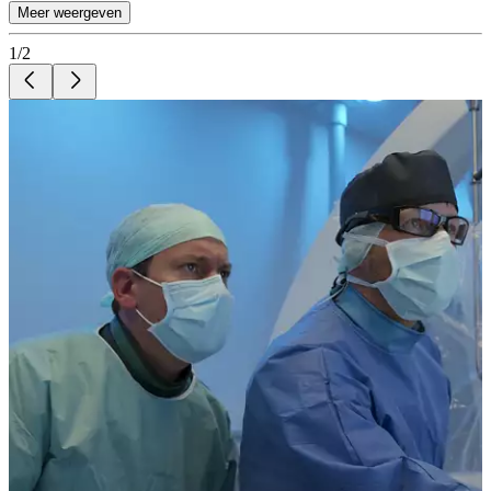
Meer weergeven
1
/
2