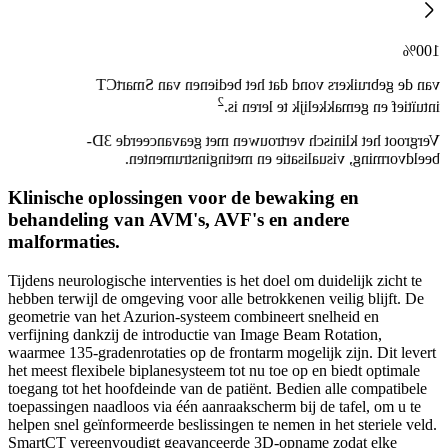
100%
van de gebruikers vond dat het bedienen van SmartCT
2
intuïtief en gemakkelijk te leren is.
Vergroot het klinisch vertrouwen met geavanceerde 3D-
beeldvorming, visualisatie en metinginstrumenten.
Klinische oplossingen voor de bewaking en
behandeling van AVM's, AVF's en andere
malformaties.
Tijdens neurologische interventies is het doel om duidelijk zicht te
hebben terwijl de omgeving voor alle betrokkenen veilig blijft. De
geometrie van het Azurion-systeem combineert snelheid en
verfijning dankzij de introductie van Image Beam Rotation,
waarmee 135-gradenrotaties op de frontarm mogelijk zijn. Dit levert
het meest flexibele biplanesysteem tot nu toe op en biedt optimale
toegang tot het hoofdeinde van de patiënt. Bedien alle compatibele
toepassingen naadloos via één aanraakscherm bij de tafel, om u te
helpen snel geïnformeerde beslissingen te nemen in het steriele veld.
SmartCT vereenvoudigt geavanceerde 3D-opname zodat elke