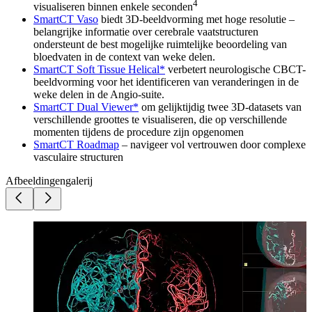
4
visualiseren binnen enkele seconden
SmartCT Vaso
biedt 3D-beeldvorming met hoge resolutie –
belangrijke informatie over cerebrale vaatstructuren
ondersteunt de best mogelijke ruimtelijke beoordeling van
bloedvaten in de context van weke delen.
SmartCT Soft Tissue Helical*
verbetert neurologische CBCT-
beeldvorming voor het identificeren van veranderingen in de
weke delen in de Angio-suite.
SmartCT Dual Viewer*
om gelijktijdig twee 3D-datasets van
verschillende groottes te visualiseren, die op verschillende
momenten tijdens de procedure zijn opgenomen
SmartCT Roadmap
– navigeer vol vertrouwen door complexe
vasculaire structuren
Afbeeldingengalerij