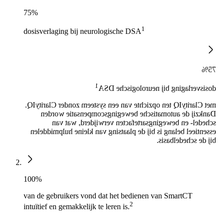
75%
1
dosisverlaging bij neurologische DSA
75%
1
dosisverlaging bij neurologische DSA
met ClarityIQ ten opzichte van een systeem zonder ClarityIQ.
Dankzij de automatische bewegingscompensatie worden
schedel- en bewegingsartefacten verwijderd, wat van
essentieel belang is bij de plaatsing van kleine hulpmiddelen
bij de schedelbasis.
100%
van de gebruikers vond dat het bedienen van SmartCT
2
intuïtief en gemakkelijk te leren is.