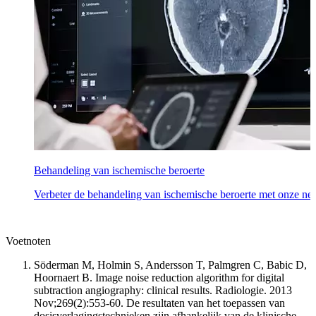
Behandeling van ischemische beroerte
Verbeter de behandeling van ischemische beroerte met onze neu
Voetnoten
Söderman M, Holmin S, Andersson T, Palmgren C, Babic D,
Hoornaert B. Image noise reduction algorithm for digital
subtraction angiography: clinical results. Radiologie. 2013
Nov;269(2):553-60. De resultaten van het toepassen van
dosisverlagingstechnieken zijn afhankelijk van de klinische