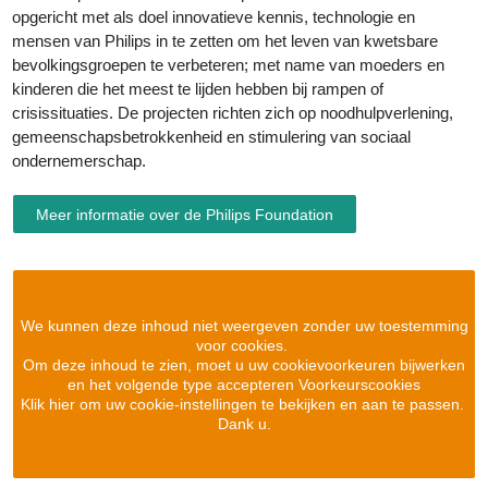
opgericht met als doel innovatieve kennis, technologie en
mensen van Philips in te zetten om het leven van kwetsbare
bevolkingsgroepen te verbeteren; met name van moeders en
kinderen die het meest te lijden hebben bij rampen of
crisissituaties. De projecten richten zich op noodhulpverlening,
gemeenschapsbetrokkenheid en stimulering van sociaal
ondernemerschap.
Meer informatie over de Philips Foundation
We kunnen deze inhoud niet weergeven zonder uw toestemming
voor cookies.
Om deze inhoud te zien, moet u uw cookievoorkeuren bijwerken
en het volgende type accepteren Voorkeurscookies
Klik hier om uw cookie-instellingen te bekijken en aan te passen.
Dank u.