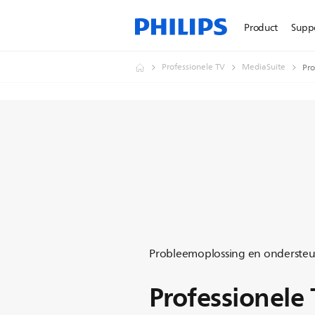
Product
Supp
Professionele TV
MediaSuite
Pro
Probleemoplossing en onderste
Professionele