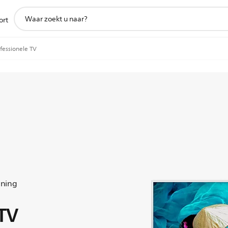
support
ort
zoeken
icoon
fessionele TV
uning
 TV