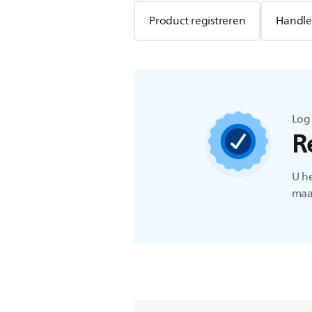
Product registreren
Handle
Log
R
U h
maat