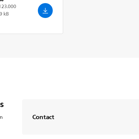
.123.000
9 kB
s
Contact
en