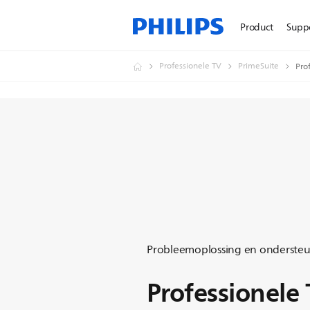
Product
Supp
Professionele TV
PrimeSuite
Pro
Probleemoplossing en onderste
Professionele