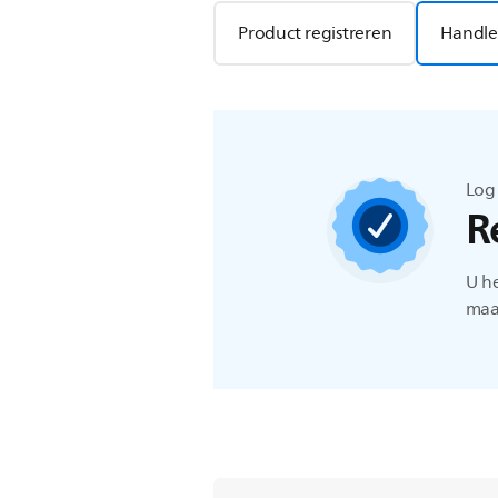
Product registreren
Handle
Log
R
U h
maat