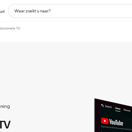
support
ort
zoeken
icoon
fessionele TV
uning
 TV