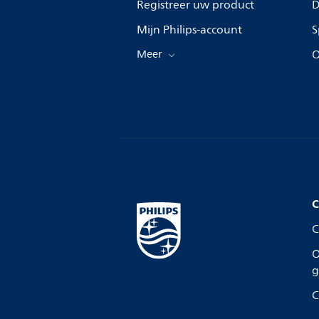
Registreer uw product
D
Mijn Philips-account
S
Meer
O
C
C
O
g
C