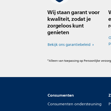
Wij staan garant voor
W
kwaliteit, zodat je
e
zorgeloos kunt
r
genieten
O
p
Bekijk ons garantiebeleid
*Alleen van toepassing op Persoonlijke verzorg
Consumenten
Z
Consumenten ondersteuning
P