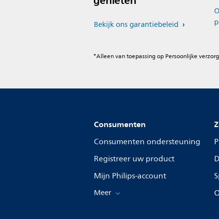
genieten
O
p
Bekijk ons garantiebeleid
*Alleen van toepassing op Persoonlijke verzorg
Consumenten
Z
Consumenten ondersteuning
P
Registreer uw product
D
Mijn Philips-account
S
Meer
O