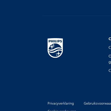
C
C
O
g
C
Privacyverklaring
Gebruiksvoorwaa