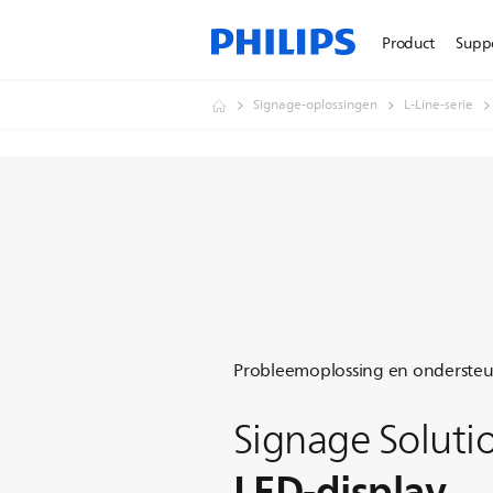
Product
Supp
Signage-oplossingen
L-Line-serie
Probleemoplossing en onderste
Signage Soluti
LED-display