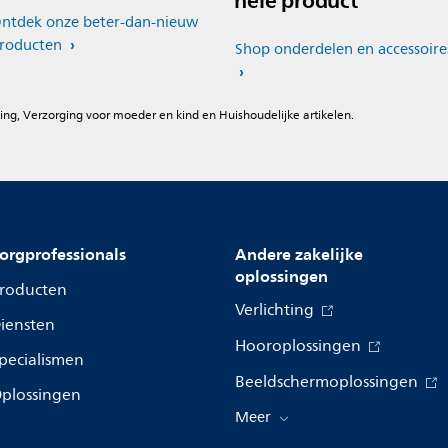
hele product*
ntdek onze beter-dan-nieuw
roducten
Shop onderdelen en accessoire
ing, Verzorging voor moeder en kind en Huishoudelijke artikelen.
orgprofessionals
Andere zakelijke
oplossingen
roducten
Verlichting
iensten
Hooroplossingen
pecialismen
Beeldschermoplossingen
plossingen
Meer