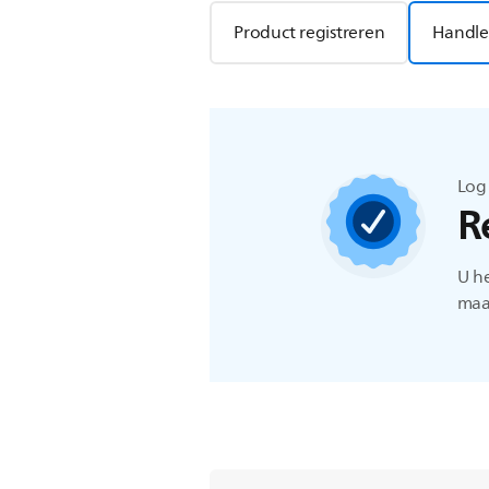
Product registreren
Handle
Log
R
U h
maat