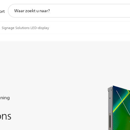
support
ort
zoeken
icoon
Signage Solutions LED-display
uning
ons