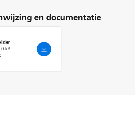
nwijzing en documentatie
older
.0 kB
5