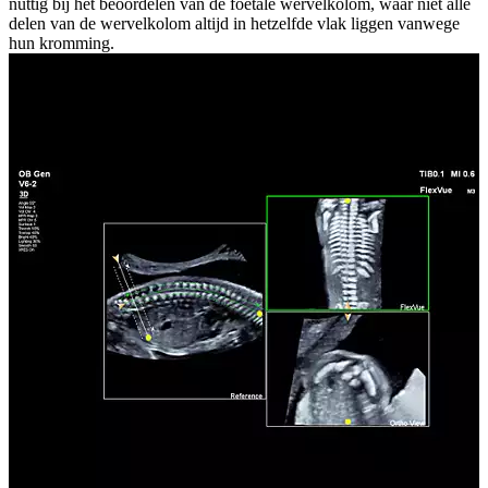
nuttig bij het beoordelen van de foetale wervelkolom, waar niet alle
delen van de wervelkolom altijd in hetzelfde vlak liggen vanwege
hun kromming.