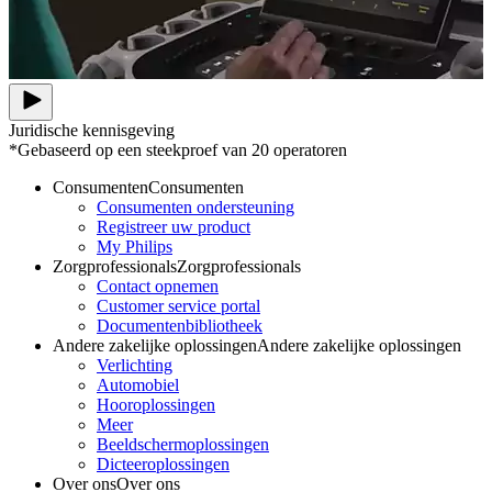
Juridische kennisgeving
*Gebaseerd op een steekproef van 20 operatoren
Consumenten
Consumenten
Consumenten ondersteuning
Registreer uw product
My Philips
Zorgprofessionals
Zorgprofessionals
Contact opnemen
Customer service portal
Documentenbibliotheek
Andere zakelijke oplossingen
Andere zakelijke oplossingen
Verlichting
Automobiel
Hooroplossingen
Meer
Beeldschermoplossingen
Dicteeroplossingen
Over ons
Over ons