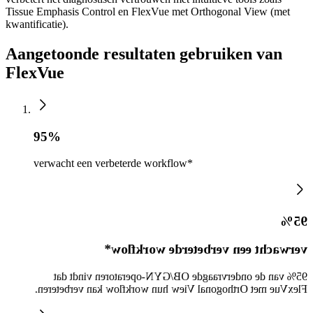
Tissue Emphasis Control en FlexVue met Orthogonal View (met
kwantificatie).
Aangetoonde resultaten gebruiken van
FlexVue
95%
verwacht een verbeterde workflow*
95%
verwacht een verbeterde workflow*
95% van de ondervraagde OB/GYN-operatoren vindt dat
FlexVue met Orthogonal View hun workflow kan verbeteren.