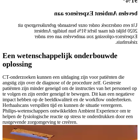
91%
bevelen Ambient Experience aan
Uit een onderzoek onder onze bestaande gebruikersgroep uit
2020 blijkt dat maar liefst 91% hun huidige Ambient
Experience-oplossing zou aanbevelen aan een ander
ziekenhuis.
Een wetenschappelijk onderbouwde
oplossing
CT-onderzoeken kunnen een uitdaging zijn voor patiënten die
angstig zijn over de diagnose of de procedure zelf. Gestreste
patiënten zijn minder geneigd om de instructies van het personeel op
te volgen en zijn eerder geneigd te bewegen. Dit kan een negatieve
impact hebben op de beeldkwaliteit en de workflow onderbreken.
Herhaalscans verspillen tijd en kunnen de situatie verergeren.
Philips-wetenschappers ontwikkelden Ambient Experience om te
helpen de fysiologische reactie op stress te onderdrukken door een
rustgevende zorgomgeving te creëren.