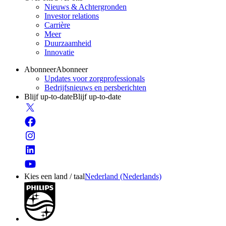
Nieuws & Achtergronden
Investor relations
Carrière
Meer
Duurzaamheid
Innovatie
Abonneer
Abonneer
Updates voor zorgprofessionals
Bedrijfsnieuws en persberichten
Blijf up-to-date
Blijf up-to-date
Kies een land / taal
Nederland (Nederlands)