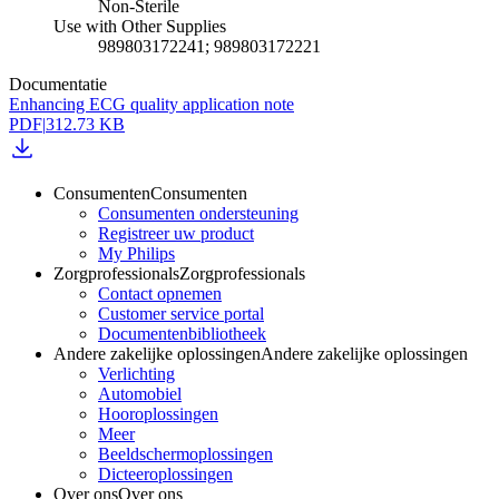
Non-Sterile
Use with Other Supplies
989803172241; 989803172221
Documentatie
Enhancing ECG quality application note
PDF
|
312.73 KB
Consumenten
Consumenten
Consumenten ondersteuning
Registreer uw product
My Philips
Zorgprofessionals
Zorgprofessionals
Contact opnemen
Customer service portal
Documentenbibliotheek
Andere zakelijke oplossingen
Andere zakelijke oplossingen
Verlichting
Automobiel
Hooroplossingen
Meer
Beeldschermoplossingen
Dicteeroplossingen
Over ons
Over ons