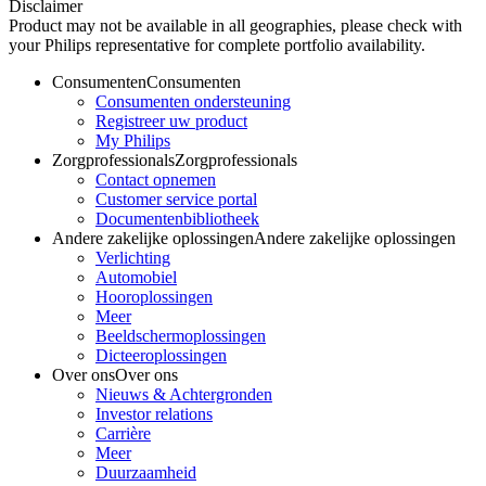
Disclaimer
Product may not be available in all geographies, please check with
your Philips representative for complete portfolio availability.
Consumenten
Consumenten
Consumenten ondersteuning
Registreer uw product
My Philips
Zorgprofessionals
Zorgprofessionals
Contact opnemen
Customer service portal
Documentenbibliotheek
Andere zakelijke oplossingen
Andere zakelijke oplossingen
Verlichting
Automobiel
Hooroplossingen
Meer
Beeldschermoplossingen
Dicteeroplossingen
Over ons
Over ons
Nieuws & Achtergronden
Investor relations
Carrière
Meer
Duurzaamheid