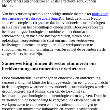
zorgverleners uitzonderlijke en kosteneffectieve zorg kunnen
bieden.
Van het Azurion systeem voor beeldgestuurde therapie tot
tools voor
geavanceerde visualisatie zoals SmartCT
biedt de Philips Neuro
suite een compleet ecosysteem dat interventionele neuroradiologen
in elke fase van het patiënttraject ondersteunt. Door geavanceerde
beeldvormingstechnologie te combineren met doordachte
samenwerking en naadloze interoperabiliteit, stellen onze
oplossingen zorgverleners in staat om met meer vertrouwen
beslissingen te nemen en tegelijkertijd de werkprocessen te
stroomlijnen: een win-winsituatie waarbij zowel de patiënten als de
zorgverleners beter af zijn.
Samenwerking binnen de sector stimuleren om
beeldvormingsinstrumenten te verbeteren
Door voortdurende investeringen in onderzoek en ontwikkeling,
samenwerking met klinische leidinggevenden en een grondig inzicht
in de uitdagingen waarmee interventionele neuroradiologen worden
geconfronteerd, staat Philips klaar om de toekomst van
beeldvormingstechnologie in de neurologie vorm te geven. Door het
vertrouwen in de behandeling te vergroten, de efficiëntie van de
werkprocessen te verbeteren en interventieneuroradiologen te
voorzien van innovatieve hulpmiddelen, zorgen geavanceerde