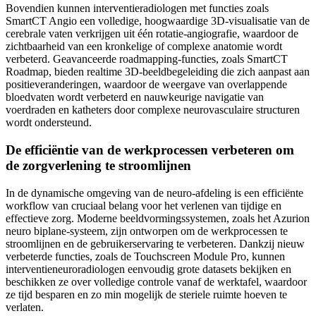
Bovendien kunnen interventieradiologen met functies zoals
SmartCT Angio een volledige, hoogwaardige 3D-visualisatie van de
cerebrale vaten verkrijgen uit één rotatie-angiografie, waardoor de
zichtbaarheid van een kronkelige of complexe anatomie wordt
verbeterd. Geavanceerde roadmapping-functies, zoals SmartCT
Roadmap, bieden realtime 3D-beeldbegeleiding die zich aanpast aan
positieveranderingen, waardoor de weergave van overlappende
bloedvaten wordt verbeterd en nauwkeurige navigatie van
voerdraden en katheters door complexe neurovasculaire structuren
wordt ondersteund.
De efficiëntie van de werkprocessen verbeteren om
de zorgverlening te stroomlijnen
In de dynamische omgeving van de neuro-afdeling is een efficiënte
workflow van cruciaal belang voor het verlenen van tijdige en
effectieve zorg. Moderne beeldvormingssystemen, zoals het Azurion
neuro biplane-systeem, zijn ontworpen om de werkprocessen te
stroomlijnen en de gebruikerservaring te verbeteren. Dankzij nieuw
verbeterde functies, zoals de Touchscreen Module Pro, kunnen
interventieneuroradiologen eenvoudig grote datasets bekijken en
beschikken ze over volledige controle vanaf de werktafel, waardoor
ze tijd besparen en zo min mogelijk de steriele ruimte hoeven te
verlaten.