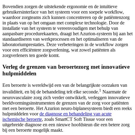
Bovendien zorgen de uitstekende ergonomie en de intuïtieve
gebruikersinterface van het systeem voor een soepele workflow,
waardoor zorgteams zich kunnen concentreren op de patiëntenzorg
in plaats van op het omgaan met complexe technologie. Door de
installatie van het systeem te vereenvoudigen met behulp van
aanpasbare procedurekaarten, draagt het Azurion-systeem bij aan het
standaardiseren van werkprocessen en het optimaliseren van de
laboratoriumprestaties. Deze verbeteringen in de workflow zorgen
voor een efficiëntere zorgverlening, wat zowel patiënten als
zorgverleners ten goede komt.
Verleg de grenzen van beroertezorg met innovatieve
hulpmiddelen
Een beroerte is wereldwijd een van de belangrijkste oorzaken van
1
invaliditeit, en bij de behandeling telt elke seconde.
Naarmate de
neurovasculaire zorg zich verder ontwikkelt, verleggen innovatieve
beeldvormingsinstrumenten de grenzen van de zorg voor patiënten
met een beroerte. Het Azurion neuro-biplanesysteem biedt een reeks
hulpmiddelen voor
de diagnose en behandeling van acute
ischemische beroerte
, zoals SmartCT Soft Tissue voor een
uitgebreide diagnose en een nieuwe hoofdsteun die een betere zorg
bij een beroerte mogelijk maakt.