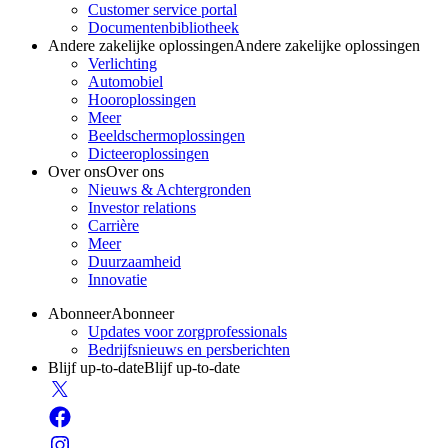
Customer service portal
Documentenbibliotheek
Andere zakelijke oplossingen
Andere zakelijke oplossingen
Verlichting
Automobiel
Hooroplossingen
Meer
Beeldschermoplossingen
Dicteeroplossingen
Over ons
Over ons
Nieuws & Achtergronden
Investor relations
Carrière
Meer
Duurzaamheid
Innovatie
Abonneer
Abonneer
Updates voor zorgprofessionals
Bedrijfsnieuws en persberichten
Blijf up-to-date
Blijf up-to-date