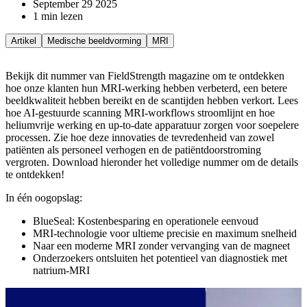
September 29 2025
1 min lezen
Artikel
Medische beeldvorming
MRI
Bekijk dit nummer van FieldStrength magazine om te ontdekken
hoe onze klanten hun MRI-werking hebben verbeterd, een betere
beeldkwaliteit hebben bereikt en de scantijden hebben verkort. Lees
hoe AI-gestuurde scanning MRI-workflows stroomlijnt en hoe
heliumvrije werking en up-to-date apparatuur zorgen voor soepelere
processen. Zie hoe deze innovaties de tevredenheid van zowel
patiënten als personeel verhogen en de patiëntdoorstroming
vergroten.
Download hieronder het volledige nummer om de details
te ontdekken!
In één oogopslag:
BlueSeal: Kostenbesparing en operationele eenvoud
MRI-technologie voor ultieme precisie en maximum snelheid
Naar een moderne MRI zonder vervanging van de magneet
Onderzoekers ontsluiten het potentieel van diagnostiek met
natrium-MRI