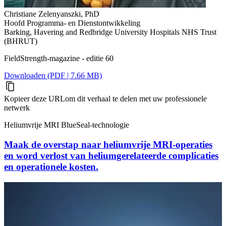
Christiane Zelenyanszki, PhD
Hoofd Programma- en Dienstontwikkeling
Barking, Havering and Redbridge University Hospitals NHS Trust
(BHRUT)
FieldStrength-magazine - editie 60
Downloaden (PDF | 7.66 MB)
Kopieer deze URL
om dit verhaal te delen met uw professionele
netwerk
Heliumvrije MRI BlueSeal-technologie
Maak de overstap naar heliumvrije MRI-operaties
en word verlost van heliumgerelateerde complicaties
en operationele kosten.