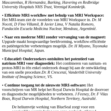
Mascarenhas, R Hernandez, Barking, Havering en Redbridge
University Hospitals NHS Trust, Verenigd Koninkrijk.
•
Efficiënte MRI-workflow met behulp van MRI Workspace:
Het MRI-team ziet de voordelen van MRI Workspace in.
Dr. M
Noceti, D Fino Villamil, B Javier Lima, V Natalia Romero,
Fundación Escuela Medicina Nuclear, Mendoza, Argentinië.
•
Naar een moderne MRI zonder vervanging van de magneet:
Upgrade maakt hoogwaardige beeldvorming, workflow-efficiëntie
en patiëntgerichte verbeteringen mogelijk.
Dr. H Miyano, Toyonaka
Municipal Hospital, Japan.
•
Educatief: Onderzoekers ontsluiten het potentieel van
natrium-MRI voor diagnostiek:
Het combineren van natrium- en
proton-MRI in één enkel onderzoek draagt bij aan de ontwikkeling
van een snelle procedure.
Dr. R Crescenzi, Vanderbilt University
Institute of Imaging Science, VS.
•
Continue toegang tot de nieuwste MRI-software:
Het
voorschrijven van MR helpt het Royal Darwin Hospital de doorvoer
en diagnostische mogelijkheden te verbeteren.
J Feeney, Dr. F Vilas
Boas, Royal Darwin Hospital, Northern Territory, Australië.
De heliumvrije werking van BlueSeal zorgt voor een