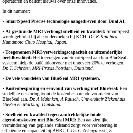
operatoren en belicht nieuws over onze innovaties.
In dit nummer:
•
SmartSpeed Precise-technologie aangedreven door Dual AI.
•
AI-gestuurde MRI verhoogt snelheid en kwaliteit:
SmartSpeed
wordt gebruikt bij alle onderzoeken bij KCH.
Dr. K Katahira,
Kumamoto Chuo Hospital, Japan.
•
Toegenomen MRI-verwerkingscapaciteit en uitzonderlijke
beeldkwaliteit:
Het toevoegen van SmartSpeed aan hun BlueSeal-
systeem hielp de patiëntdoorvoer met ongeveer 20% te verhogen.
Dr. T. Schröter, MRI-Praxis Potsdam, Duitsland.
•
De vele voordelen van BlueSeal MRI-systemen.
•
Kostenbesparing en eenvoud van werking met BlueSeal:
Een
stedelijke netstoring toont de kostenbesparende voordelen van
BlueSeal aan.
Dr. A Mahnken, A Rausch, Universitair Ziekenhuis
Gießen en Marburg, Duitsland.
•
Snelheid en kwaliteit tegen aantrekkelijke totale
eigendomskosten met BlueSeal MRI:
Een aanzienlijke
vermindering van geplande stilstand zorgt voor verbetering in
efficiëntie en capaciteit bij BHRUT.
Dr. C Zelenyanszki, Z