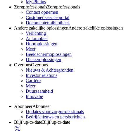
My Philips
Zorgprofessionals
Zorgprofessionals
Contact opnemen
Customer service portal
Documentenbibliotheek
Andere zakelijke oplossingen
Andere zakelijke oplossingen
Verlichting
Automobiel
Hooroplossingen
Meer
Beeldschermoplossingen
Dicteeroplossingen
Over ons
Over ons
Nieuws & Achtergronden
Investor relations
Carrière
Meer
Duurzaamheid
Innovatie
Abonneer
Abonneer
Updates voor zorgprofessionals
Bedrijfsnieuws en persberichten
Blijf up-to-date
Blijf up-to-date