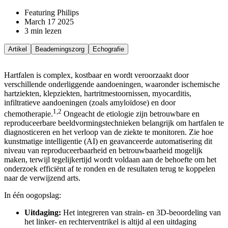
Featuring Philips
March 17 2025
3 min lezen
Artikel
Beademingszorg
Echografie
Hartfalen is complex, kostbaar en wordt veroorzaakt door
verschillende onderliggende aandoeningen, waaronder ischemische
hartziekten, klepziekten, hartritmestoornissen, myocarditis,
infiltratieve aandoeningen (zoals amyloïdose) en door
1,2
chemotherapie.
Ongeacht de etiologie zijn betrouwbare en
reproduceerbare beeldvormingstechnieken belangrijk om hartfalen te
diagnosticeren en het verloop van de ziekte te monitoren. Zie hoe
kunstmatige intelligentie (AI) en geavanceerde automatisering dit
niveau van reproduceerbaarheid en betrouwbaarheid mogelijk
maken, terwijl tegelijkertijd wordt voldaan aan de behoefte om het
onderzoek efficiënt af te ronden en de resultaten terug te koppelen
naar de verwijzend arts.
In één oogopslag:
Uitdaging:
Het integreren van strain- en 3D-beoordeling van
het linker- en rechterventrikel is altijd al een uitdaging