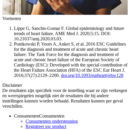
Voetnoten
Lippe G, Sanchis-Gomar F. Global epidemiology and future
trends of heart failure. AME Med J. 2020;5:15. DOI:
10.21037/amj.2020.03.03.
Ponikowski P, Voors A, Anker S, et al. 2016 ESC Guidelines
for the diagnosis and treatment of acute and chronic heart
failure: The Task Force for the diagnosis and treatment of
acute and chronic heart failure of the European Society of
Cardiology (ESC): Developed with the special contribution of
the Heart Failure Association (HFA) of the ESC Eur Heart J.
2016;37(27):2129–2200.
doi.org/10.1093/eurheartj/ehw128
Disclaimer
De resultaten zijn specifiek voor de instelling waar ze zijn verkregen
en weerspiegelen mogelijk niet de resultaten die bij andere
instellingen kunnen worden behaald. Resultaten kunnen per geval
verschillen.
Consumenten
Consumenten
Consumenten ondersteuning
Registreer uw product