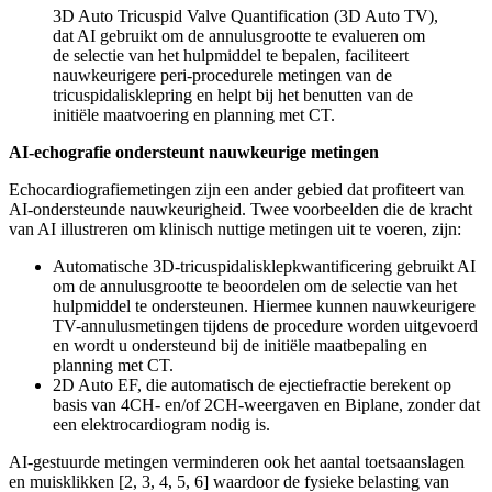
3D Auto Tricuspid Valve Quantification (3D Auto TV),
dat AI gebruikt om de annulusgrootte te evalueren om
de selectie van het hulpmiddel te bepalen, faciliteert
nauwkeurigere peri-procedurele metingen van de
tricuspidalisklepring en helpt bij het benutten van de
initiële maatvoering en planning met CT.
AI-echografie ondersteunt nauwkeurige metingen
Echocardiografiemetingen zijn een ander gebied dat profiteert van
AI-ondersteunde nauwkeurigheid. Twee voorbeelden die de kracht
van AI illustreren om klinisch nuttige metingen uit te voeren, zijn:
Automatische 3D-tricuspidalisklepkwantificering gebruikt AI
om de annulusgrootte te beoordelen om de selectie van het
hulpmiddel te ondersteunen. Hiermee kunnen nauwkeurigere
TV-annulusmetingen tijdens de procedure worden uitgevoerd
en wordt u ondersteund bij de initiële maatbepaling en
planning met CT.
2D Auto EF, die automatisch de ejectiefractie berekent op
basis van 4CH- en/of 2CH-weergaven en Biplane, zonder dat
een elektrocardiogram nodig is.
AI‑gestuurde metingen verminderen ook het aantal toetsaanslagen
en muisklikken [2, 3, 4, 5, 6] waardoor de fysieke belasting van