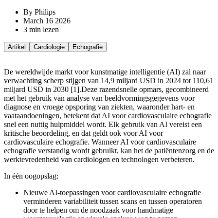
By Philips
March 16 2026
3 min lezen
Artikel
Cardiologie
Echografie
De wereldwijde markt voor kunstmatige intelligentie (AI) zal naar
verwachting scherp stijgen van 14,9 miljard USD in 2024 tot 110,61
miljard USD in 2030 [1].
Deze razendsnelle opmars, gecombineerd
met het gebruik van analyse van beeldvormingsgegevens voor
diagnose en vroege opsporing van ziekten, waaronder hart- en
vaataandoeningen, betekent dat AI voor cardiovasculaire echografie
snel een nuttig hulpmiddel wordt. Elk gebruik van AI vereist een
kritische beoordeling, en dat geldt ook voor AI voor
cardiovasculaire echografie. Wanneer AI voor cardiovasculaire
echografie verstandig wordt gebruikt, kan het de patiëntenzorg en de
werktevredenheid van cardiologen en technologen verbeteren.
In één oogopslag:
Nieuwe AI-toepassingen voor cardiovasculaire echografie
verminderen variabiliteit tussen scans en tussen operatoren
door te helpen om de noodzaak voor handmatige