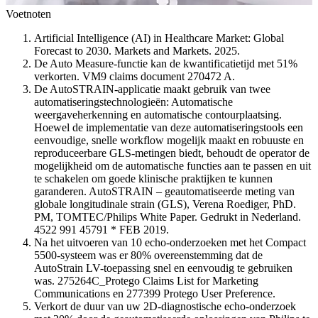
Voetnoten
Artificial Intelligence (AI) in Healthcare Market: Global
Forecast to 2030. Markets and Markets. 2025.
De Auto Measure-functie kan de kwantificatietijd met 51%
verkorten. VM9 claims document 270472 A.
De AutoSTRAIN-applicatie maakt gebruik van twee
automatiseringstechnologieën: Automatische
weergaveherkenning en automatische contourplaatsing.
Hoewel de implementatie van deze automatiseringstools een
eenvoudige, snelle workflow mogelijk maakt en robuuste en
reproduceerbare GLS-metingen biedt, behoudt de operator de
mogelijkheid om de automatische functies aan te passen en uit
te schakelen om goede klinische praktijken te kunnen
garanderen. AutoSTRAIN – geautomatiseerde meting van
globale longitudinale strain (GLS), Verena Roediger, PhD.
PM, TOMTEC/Philips White Paper. Gedrukt in Nederland.
4522 991 45791 * FEB 2019.
Na het uitvoeren van 10 echo-onderzoeken met het Compact
5500-systeem was er 80% overeenstemming dat de
AutoStrain LV-toepassing snel en eenvoudig te gebruiken
was. 275264C_Protego Claims List for Marketing
Communications en 277399 Protego User Preference.
Verkort de duur van uw 2D‑diagnostische echo‑onderzoek