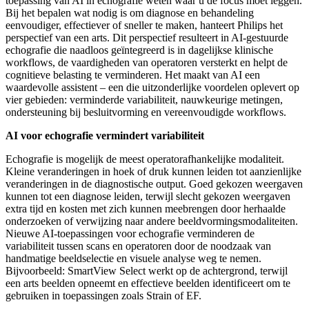
toepassing van AI in echografie weten waar u de focus moet leggen.
Bij het bepalen wat nodig is om diagnose en behandeling
eenvoudiger, effectiever of sneller te maken, hanteert Philips het
perspectief van een arts. Dit perspectief resulteert in AI-gestuurde
echografie die naadloos geïntegreerd is in dagelijkse klinische
workflows, de vaardigheden van operatoren versterkt en helpt de
cognitieve belasting te verminderen. Het maakt van AI een
waardevolle assistent – een die uitzonderlijke voordelen oplevert op
vier gebieden: verminderde variabiliteit, nauwkeurige metingen,
ondersteuning bij besluitvorming en vereenvoudigde workflows.
AI voor echografie vermindert variabiliteit
Echografie is mogelijk de meest operatorafhankelijke modaliteit.
Kleine veranderingen in hoek of druk kunnen leiden tot aanzienlijke
veranderingen in de diagnostische output. Goed gekozen weergaven
kunnen tot een diagnose leiden, terwijl slecht gekozen weergaven
extra tijd en kosten met zich kunnen meebrengen door herhaalde
onderzoeken of verwijzing naar andere beeldvormingsmodaliteiten.
Nieuwe AI-toepassingen voor echografie verminderen de
variabiliteit tussen scans en operatoren door de noodzaak van
handmatige beeldselectie en visuele analyse weg te nemen.
Bijvoorbeeld: SmartView Select werkt op de achtergrond, terwijl
een arts beelden opneemt en effectieve beelden identificeert om te
gebruiken in toepassingen zoals Strain of EF.