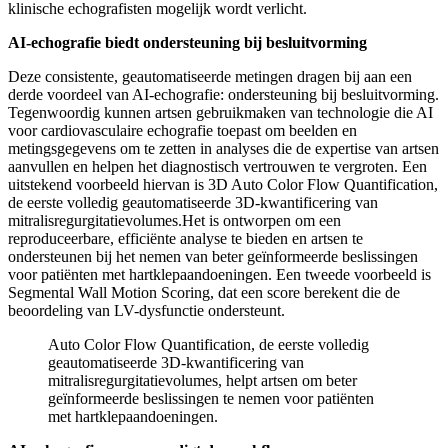
klinische echografisten mogelijk wordt verlicht.
AI-echografie biedt ondersteuning bij besluitvorming
Deze consistente, geautomatiseerde metingen dragen bij aan een
derde voordeel van AI-echografie: ondersteuning bij besluitvorming.
Tegenwoordig kunnen artsen gebruikmaken van technologie die AI
voor cardiovasculaire echografie toepast om beelden en
metingsgegevens om te zetten in analyses die de expertise van artsen
aanvullen en helpen het diagnostisch vertrouwen te vergroten. Een
uitstekend voorbeeld hiervan is 3D Auto Color Flow Quantification,
de eerste volledig geautomatiseerde 3D-kwantificering van
mitralisregurgitatievolumes.
Het is ontworpen om een
reproduceerbare, efficiënte analyse te bieden en artsen te
ondersteunen bij het nemen van beter geïnformeerde beslissingen
voor patiënten met hartklepaandoeningen. Een tweede voorbeeld is
Segmental Wall Motion Scoring, dat een score berekent die de
beoordeling van LV-dysfunctie ondersteunt.
Auto Color Flow Quantification, de eerste volledig
geautomatiseerde 3D-kwantificering van
mitralisregurgitatievolumes, helpt artsen om beter
geïnformeerde beslissingen te nemen voor patiënten
met hartklepaandoeningen.