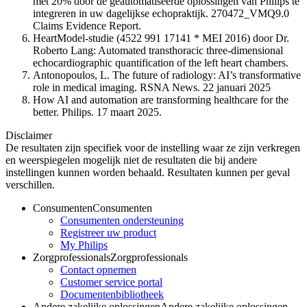
met 20% door de geautomatiseerde oplossingen van Philips te
integreren in uw dagelijkse echopraktijk. 270472_VMQ9.0
Claims Evidence Report.
HeartModel-studie (4522 991 17141 * MEI 2016) door Dr.
Roberto Lang: Automated transthoracic three-dimensional
echocardiographic quantification of the left heart chambers.
Antonopoulos, L. The future of radiology: AI’s transformative
role in medical imaging. RSNA News. 22 januari 2025
How AI and automation are transforming healthcare for the
better. Philips. 17 maart 2025.
Disclaimer
De resultaten zijn specifiek voor de instelling waar ze zijn verkregen
en weerspiegelen mogelijk niet de resultaten die bij andere
instellingen kunnen worden behaald. Resultaten kunnen per geval
verschillen.
Consumenten
Consumenten
Consumenten ondersteuning
Registreer uw product
My Philips
Zorgprofessionals
Zorgprofessionals
Contact opnemen
Customer service portal
Documentenbibliotheek
Andere zakelijke oplossingen
Andere zakelijke oplossingen