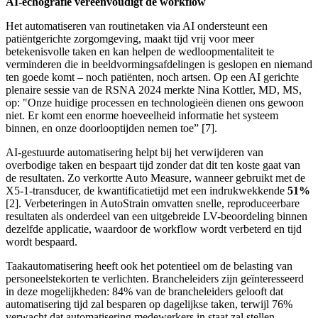
AI-echografie vereenvoudigt de workflow
Het automatiseren van routinetaken via AI ondersteunt een
patiëntgerichte zorgomgeving, maakt tijd vrij voor meer
betekenisvolle taken en kan helpen de wedloopmentaliteit te
verminderen die in beeldvormingsafdelingen is geslopen en niemand
ten goede komt – noch patiënten, noch artsen. Op een AI gerichte
plenaire sessie van de RSNA 2024 merkte Nina Kottler, MD, MS,
op: "Onze huidige processen en technologieën dienen ons gewoon
niet. Er komt een enorme hoeveelheid informatie het systeem
binnen, en onze doorlooptijden nemen toe” [7].
AI-gestuurde automatisering helpt bij het verwijderen van
overbodige taken en bespaart tijd zonder dat dit ten koste gaat van
de resultaten. Zo verkortte Auto Measure, wanneer gebruikt met de
X5-1-transducer, de kwantificatietijd met een indrukwekkende
51%
[2]. Verbeteringen in AutoStrain omvatten snelle, reproduceerbare
resultaten als onderdeel van een uitgebreide LV-beoordeling binnen
dezelfde applicatie, waardoor de workflow wordt verbeterd en tijd
wordt bespaard.
Taakautomatisering heeft ook het potentieel om de belasting van
personeelstekorten te verlichten. Brancheleiders zijn geïnteresseerd
in deze mogelijkheden: 84% van de brancheleiders gelooft dat
automatisering tijd zal besparen op dagelijkse taken, terwijl 76%
verwacht dat automatisering medewerkers in staat zal stellen