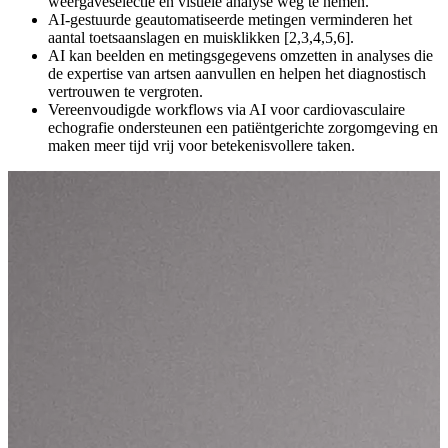
weergaveselectie en visuele analyse weg te nemen.
AI-gestuurde geautomatiseerde metingen verminderen het
aantal toetsaanslagen en muisklikken [2,3,4,5,6].
AI kan beelden en metingsgegevens omzetten in analyses die
de expertise van artsen aanvullen en helpen het diagnostisch
vertrouwen te vergroten.
Vereenvoudigde workflows via AI voor cardiovasculaire
echografie ondersteunen een patiëntgerichte zorgomgeving en
maken meer tijd vrij voor betekenisvollere taken.