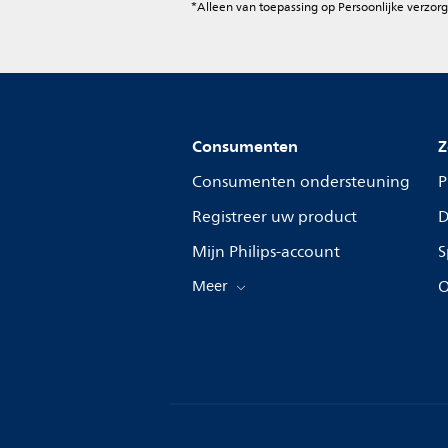
*Alleen van toepassing op Persoonlijke verzorg
Consumenten
Z
Consumenten ondersteuning
P
Registreer uw product
D
Mijn Philips-account
S
Meer
O