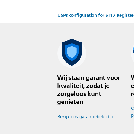
USPs configuration for ST17 Regist
Wij staan garant voor
W
kwaliteit, zodat je
e
zorgeloos kunt
r
genieten
O
p
Bekijk ons garantiebeleid