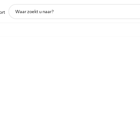
support
ort
zoeken
icoon