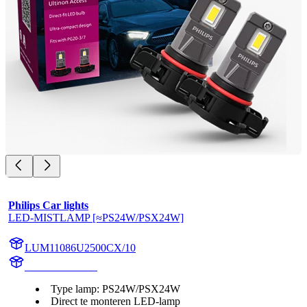
Philips Car lights
LED-MISTLAMP [≈PS24W/PSX24W]
LUM11086U2500CX/10
11086U2500CX
Type lamp: PS24W/PSX24W
Direct te monteren LED-lamp