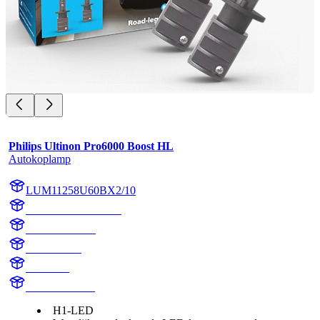
Philips Ultinon Pro6000 Boost HL
Autokoplamp
LUM11258U60BX2/10
LUM11258U60BX2
11258U60BX2
11258U60B
H1 Boost
H1 LED Boost
H1-LED