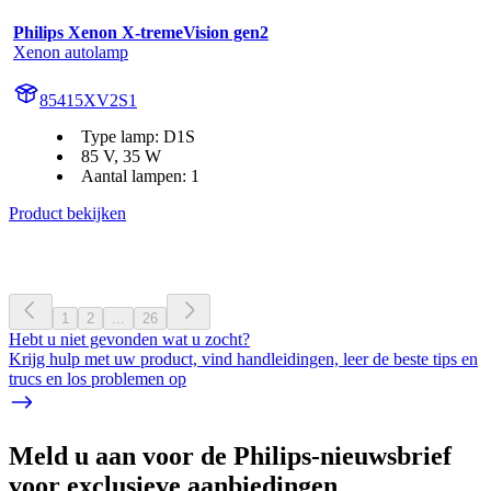
Philips Xenon X-tremeVision gen2
Xenon autolamp
85415XV2S1
Type lamp: D1S
85 V, 35 W
Aantal lampen: 1
Product bekijken
1
2
...
26
Hebt u niet gevonden wat u zocht?
Krijg hulp met uw product, vind handleidingen, leer de beste tips en
trucs en los problemen op
Meld u aan voor de Philips-nieuwsbrief
voor exclusieve aanbiedingen