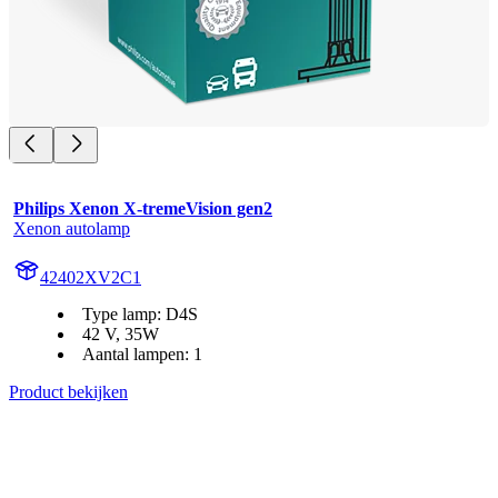
Philips Xenon X-tremeVision gen2
Xenon autolamp
42402XV2C1
Type lamp: D4S
42 V, 35W
Aantal lampen: 1
Product bekijken