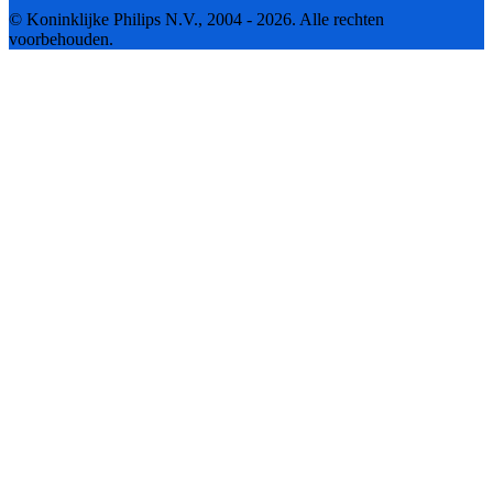
© Koninklijke Philips N.V., 2004 - 2026. Alle rechten
voorbehouden.