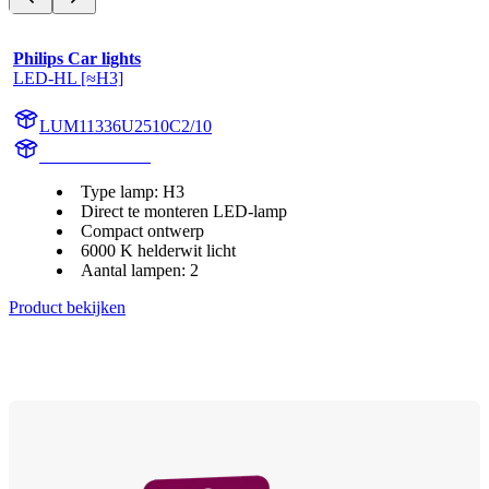
Philips Car lights
LED-HL [≈H3]
LUM11336U2510C2/10
11336U2510C2
Type lamp: H3
Direct te monteren LED-lamp
Compact ontwerp
6000 K helderwit licht
Aantal lampen: 2
Product bekijken