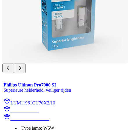
Philips Ultinon Pro7000 SI
Superieure helderheid, veiliger rijden
LUM11961CU70X2/10
11961CU70X2
LUM11961CU70X2
Type lamp: W5W