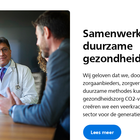
Samenwerk
duurzame
gezondheid
Wij geloven dat we, do
zorgaanbieders, zorgverl
duurzame methodes kun
gezondheidszorg CO2-v
creëren we een veerkra
sector voor de generatie
Lees meer