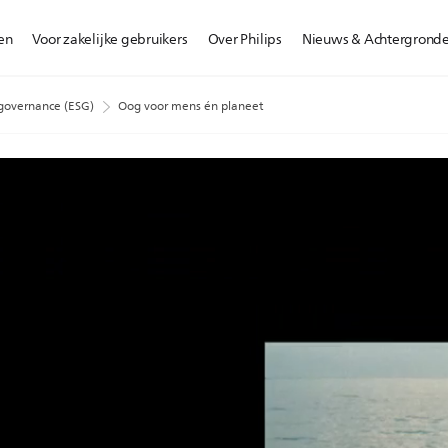
en
Voor zakelijke gebruikers
Over Philips
Nieuws & Achtergrond
 governance (ESG)
Oog voor mens én planeet