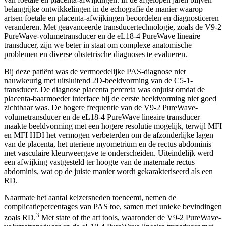
belangrijke ontwikkelingen in de echografie de manier waarop
artsen foetale en placenta-afwijkingen beoordelen en diagnosticeren
veranderen. Met geavanceerde transducertechnologie, zoals de V9-2
PureWave-volumetransducer en de eL18-4 PureWave lineaire
transducer, zijn we beter in staat om complexe anatomische
problemen en diverse obstetrische diagnoses te evalueren.
Bij deze patiënt was de vermoedelijke PAS-diagnose niet
nauwkeurig met uitsluitend 2D-beeldvorming van de C5-1-
transducer. De diagnose placenta percreta was onjuist omdat de
placenta-baarmoeder interface bij de eerste beeldvorming niet goed
zichtbaar was. De hogere frequentie van de V9-2 PureWave-
volumetransducer en de eL18-4 PureWave lineaire transducer
maakte beeldvorming met een hogere resolutie mogelijk, terwijl MFI
en MFI HDI het vermogen verbeterden om de afzonderlijke lagen
van de placenta, het uteriene myometrium en de rectus abdominis
met vasculaire kleurweergave te onderscheiden. Uiteindelijk werd
een afwijking vastgesteld ter hoogte van de maternale rectus
abdominis, wat op de juiste manier wordt gekarakteriseerd als een
RD.
Naarmate het aantal keizersneden toeneemt, nemen de
complicatiepercentages van PAS toe, samen met unieke bevindingen
3
zoals RD.
Met state of the art tools, waaronder de V9-2 PureWave-