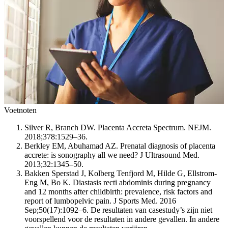
Voetnoten
Silver R, Branch DW. Placenta Accreta Spectrum. NEJM.
2018;378:1529–36.
Berkley EM, Abuhamad AZ. Prenatal diagnosis of placenta
accrete: is sonography all we need? J Ultrasound Med.
2013;32:1345–50.
Bakken Sperstad J, Kolberg Tenfjord M, Hilde G, Ellstrom-
Eng M, Bo K. Diastasis recti abdominis during pregnancy
and 12 months after childbirth: prevalence, risk factors and
report of lumbopelvic pain. J Sports Med. 2016
Sep;50(17):1092–6. De resultaten van casestudy’s zijn niet
voorspellend voor de resultaten in andere gevallen. In andere