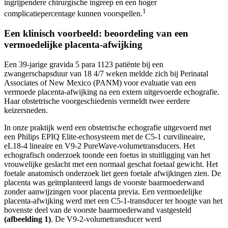
ingrijpendere chirurgische ingreep en een hoger
1
complicatiepercentage kunnen voorspellen.
Een klinisch voorbeeld: beoordeling van een
vermoedelijke placenta-afwijking
Een 39-jarige gravida 5 para 1123 patiënte bij een
zwangerschapsduur van 18 4/7 weken meldde zich bij Perinatal
Associates of New Mexico (PANM) voor evaluatie van een
vermoede placenta-afwijking na een extern uitgevoerde echografie.
Haar obstetrische voorgeschiedenis vermeldt twee eerdere
keizersneden.
In onze praktijk werd een obstetrische echografie uitgevoerd met
een Philips EPIQ Elite-echosysteem met de C5-1 curvilineaire,
eL18-4 lineaire en V9-2 PureWave-volumetransducers. Het
echografisch onderzoek toonde een foetus in stuitligging van het
vrouwelijke geslacht met een normaal geschat foetaal gewicht. Het
foetale anatomisch onderzoek liet geen foetale afwijkingen zien. De
placenta was geïmplanteerd langs de voorste baarmoederwand
zonder aanwijzingen voor placenta previa. Een vermoedelijke
placenta-afwijking werd met een C5-1-transducer ter hoogte van het
bovenste deel van de voorste baarmoederwand vastgesteld
(afbeelding 1)
. De V9-2-volumetransducer werd