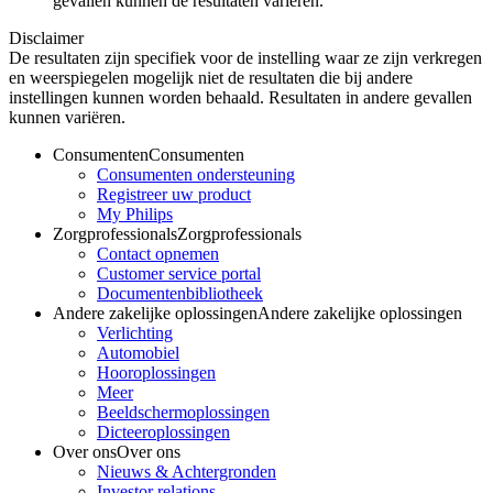
gevallen kunnen de resultaten variëren.
Disclaimer
De resultaten zijn specifiek voor de instelling waar ze zijn verkregen
en weerspiegelen mogelijk niet de resultaten die bij andere
instellingen kunnen worden behaald. Resultaten in andere gevallen
kunnen variëren.
Consumenten
Consumenten
Consumenten ondersteuning
Registreer uw product
My Philips
Zorgprofessionals
Zorgprofessionals
Contact opnemen
Customer service portal
Documentenbibliotheek
Andere zakelijke oplossingen
Andere zakelijke oplossingen
Verlichting
Automobiel
Hooroplossingen
Meer
Beeldschermoplossingen
Dicteeroplossingen
Over ons
Over ons
Nieuws & Achtergronden
Investor relations