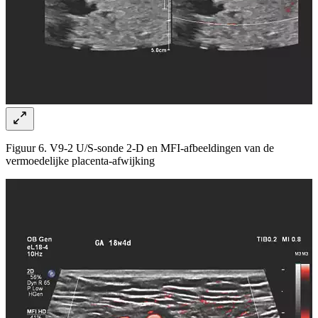
Figuur 6. V9-2 U/S-sonde 2-D en MFI-afbeeldingen van de
vermoedelijke placenta-afwijking