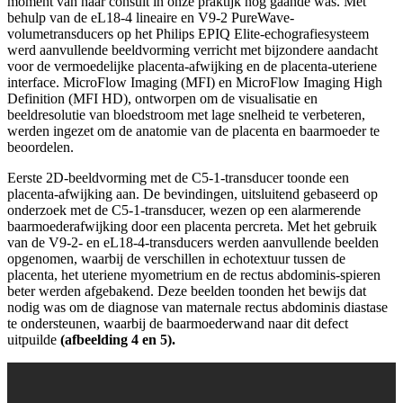
moment van haar consult in onze praktijk nog gaande was. Met
behulp van de eL18-4 lineaire en V9-2 PureWave-
volumetransducers op het Philips EPIQ Elite-echografiesysteem
werd aanvullende beeldvorming verricht met bijzondere aandacht
voor de vermoedelijke placenta-afwijking en de placenta-uteriene
interface. MicroFlow Imaging (MFI) en MicroFlow Imaging High
Definition (MFI HD), ontworpen om de visualisatie en
beeldresolutie van bloedstroom met lage snelheid te verbeteren,
werden ingezet om de anatomie van de placenta en baarmoeder te
beoordelen.
Eerste 2D-beeldvorming met de C5-1-transducer toonde een
placenta-afwijking aan. De bevindingen, uitsluitend gebaseerd op
onderzoek met de C5-1-transducer, wezen op een alarmerende
baarmoederafwijking door een placenta percreta. Met het gebruik
van de V9-2- en eL18-4-transducers werden aanvullende beelden
opgenomen, waarbij de verschillen in echotextuur tussen de
placenta, het uteriene myometrium en de rectus abdominis-spieren
beter werden afgebakend. Deze beelden toonden het bewijs dat
nodig was om de diagnose van maternale rectus abdominis diastase
te ondersteunen, waarbij de baarmoederwand naar dit defect
uitpuilde
(afbeelding 4 en 5).