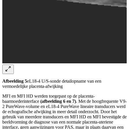
Afbeelding 5
eL18-4 U/S-sonde detailopname van een
vermoedelijke placenta-afwijking
MFI en MFI HD werden toegepast op de placenta-
baarmoederinterface
(afbeelding 6 en 7)
. Met de hoogfrequente V9-
2 PureWave-volume en eL18-4 PureWave lineaire transducers werd
de echografische afwijking in meer detail onderzocht. Door het
gebruik van meerdere transducers en MFI HD en MFI bevestigde de
beeldvorming de diagnose van een normale placenta-uteriene
interface, geen aanwijzingen voor PAS, maar in plaats daarvan een