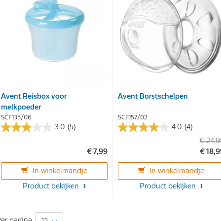
Avent Reisbox voor
Avent Borstschelpen
melkpoeder
SCF135/06
SCF157/02
3.0
(5)
4.0
(4)
3.0
4.0
€ 24,
van
van
€ 7,99
€ 18,
de
de
5
5
In winkelmandje
In winkelmandje
sterren.
sterren.
5
Product bekijken
4
Product bekijken
reviews
reviews
er pagina