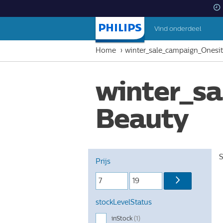
Vind onderdeel
Startpagina
Home
winter_sale_campaign_Onesi
winter_s
Beauty
S
Prijs
stockLevelStatus
inStock
(1)