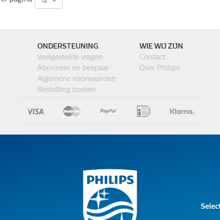
ONDERSTEUNING
WIE WIJ ZIJN
Veelgestelde vragen
Contact
Abonneer en bespaar
Over Philips
Algemene voorwaarden
Bestelling zoeken
Selec