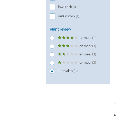
lowStock
(1)
outOfStock
(1)
Klant review
en meer
(1)
en meer
(3)
en meer
(3)
en meer
(3)
Toon alles
(3)
P