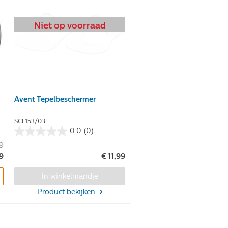
Niet op voorraad
Avent Tepelbeschermer
SCF153/03
0.0
(0)
0.0
99
van
99
€ 11,99
de
5
In winkelmandje
sterren.
Product bekijken