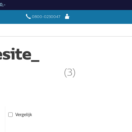
0,-
Aanmelden
0800-0230047
site_
(3)
Vergelijk