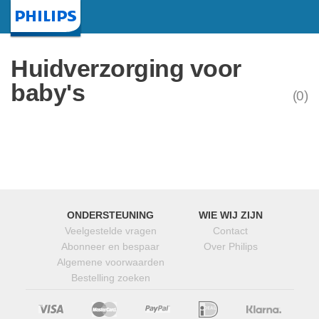
Startpagina
Huidverzorging voor
baby's
(0)
ONDERSTEUNING
WIE WIJ ZIJN
Veelgestelde vragen
Contact
Abonneer en bespaar
Over Philips
Algemene voorwaarden
Bestelling zoeken