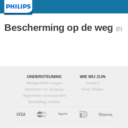
Startpagina
Bescherming op de weg
(0)
ONDERSTEUNING
WIE WIJ ZIJN
Veelgestelde vragen
Contact
Abonneer en bespaar
Over Philips
Algemene voorwaarden
Bestelling zoeken