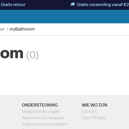
Gratis retour
Gratis verzending vanaf €2
uur
myBathroom
oom
(0)
ONDERSTEUNING
WIE WIJ ZIJN
Veelgestelde vragen
Contact
Abonneer en bespaar
Over Philips
Algemene voorwaarden