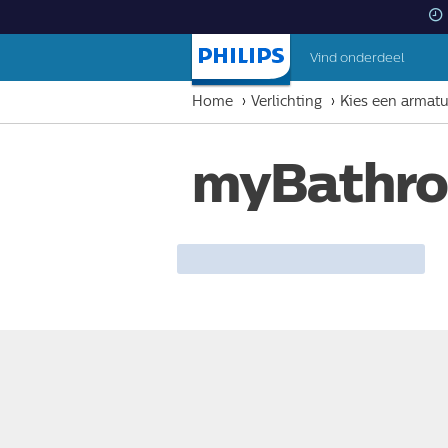
Vind onderdeel
Startpagina
Home
Verlichting
Kies een armat
myBathr