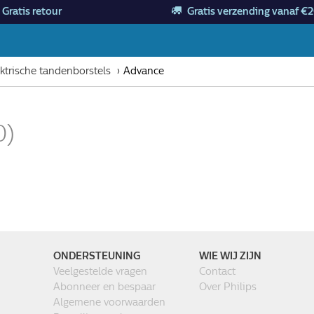
Gratis retour
Gratis verzending vanaf €2
ktrische tandenborstels
Advance
0)
ONDERSTEUNING
WIE WIJ ZIJN
Veelgestelde vragen
Contact
Abonneer en bespaar
Over Philips
Algemene voorwaarden