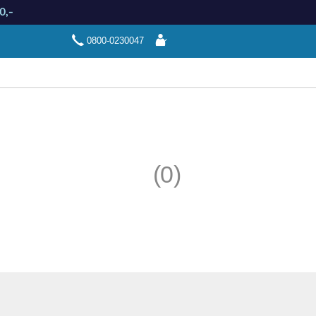
0,-
Aanmelden
0800-0230047
(0)