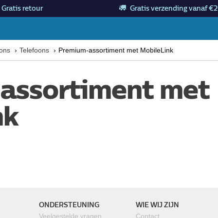
Gratis retour
Gratis verzending vanaf €2
oons
Telefoons
Premium-assortiment met MobileLink
assortiment met
nk
ONDERSTEUNING
WIE WIJ ZIJN
Veelgestelde vragen
Contact