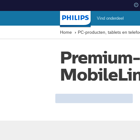
Vind onderdeel
Startpagina
Home
PC-producten, tablets en telef
Premium-
MobileLi