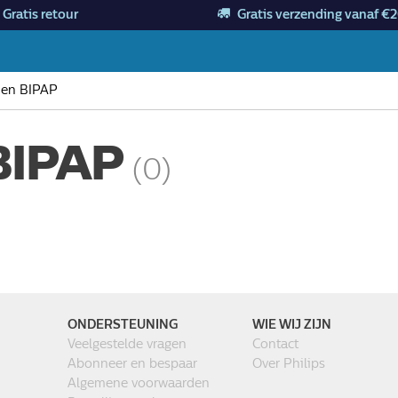
Gratis retour
Gratis verzending vanaf €2
en BIPAP
BIPAP
(0)
ONDERSTEUNING
WIE WIJ ZIJN
Veelgestelde vragen
Contact
Abonneer en bespaar
Over Philips
Algemene voorwaarden