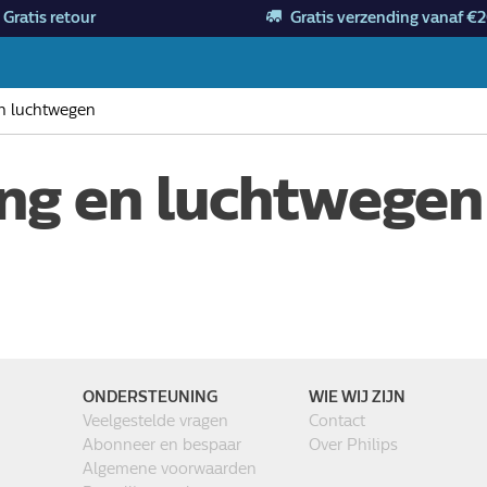
Gratis retour
Gratis verzending vanaf €2
n luchtwegen
ng en luchtwegen
ONDERSTEUNING
WIE WIJ ZIJN
Veelgestelde vragen
Contact
Abonneer en bespaar
Over Philips
Algemene voorwaarden