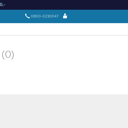
0,-
Aanmelden
0800-0230047
(0)