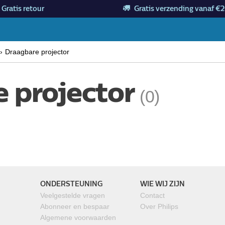
Gratis retour
Gratis verzending vanaf €2
Draagbare projector
 projector
(0)
ONDERSTEUNING
WIE WIJ ZIJN
Veelgestelde vragen
Contact
Abonneer en bespaar
Over Philips
Algemene voorwaarden