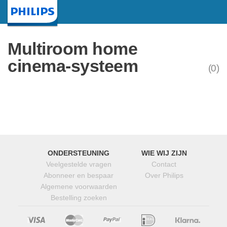
Startpagina
Multiroom home
cinema-systeem
(0)
ONDERSTEUNING
WIE WIJ ZIJN
Veelgestelde vragen
Contact
Abonneer en bespaar
Over Philips
Algemene voorwaarden
Bestelling zoeken