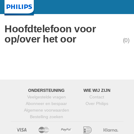
Startpagina
Hoofdtelefoon voor
op/over het oor
(0)
ONDERSTEUNING
WIE WIJ ZIJN
Veelgestelde vragen
Contact
Abonneer en bespaar
Over Philips
Algemene voorwaarden
Bestelling zoeken