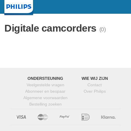
Startpagina
Digitale camcorders
(0)
ONDERSTEUNING
WIE WIJ ZIJN
Veelgestelde vragen
Contact
Abonneer en bespaar
Over Philips
Algemene voorwaarden
Bestelling zoeken