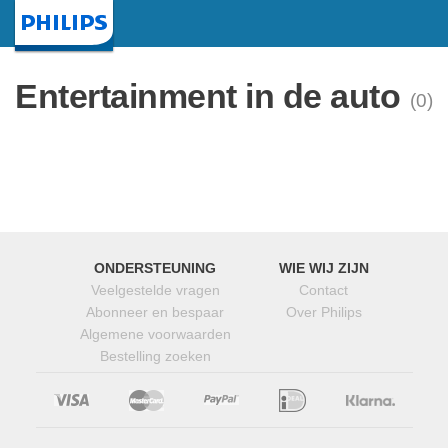
Startpagina
Entertainment in de auto
(0)
ONDERSTEUNING
WIE WIJ ZIJN
Veelgestelde vragen
Contact
Abonneer en bespaar
Over Philips
Algemene voorwaarden
Bestelling zoeken