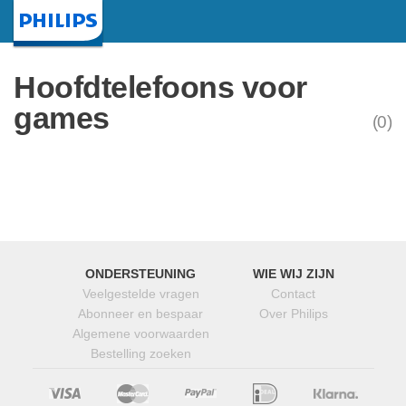
Startpagina
Hoofdtelefoons voor
games
(0)
ONDERSTEUNING
WIE WIJ ZIJN
Veelgestelde vragen
Contact
Abonneer en bespaar
Over Philips
Algemene voorwaarden
Bestelling zoeken