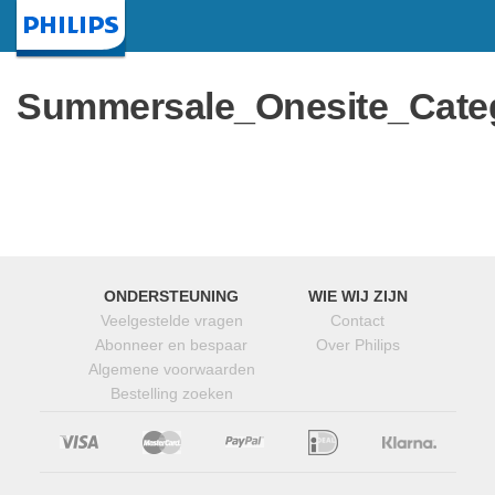
Startpagina
Summersale_Onesite_Cate
ONDERSTEUNING
WIE WIJ ZIJN
Veelgestelde vragen
Contact
Abonneer en bespaar
Over Philips
Algemene voorwaarden
Bestelling zoeken