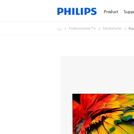
Product
Supp
Professionele TV
MediaSuite
Pro