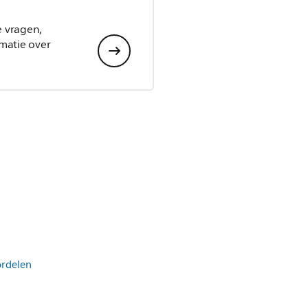
e vragen,
matie over
ordelen