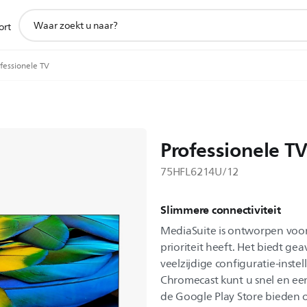
support
ort
zoeken
icoon
fessionele TV
Professionele T
75HFL6214U/12
Slimmere connectiviteit
MediaSuite is ontworpen voor
prioriteit heeft. Het biedt ge
veelzijdige configuratie-inst
Chromecast kunt u snel en e
de Google Play Store bieden 