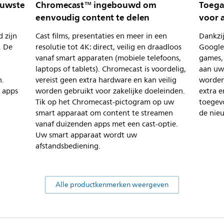
euwste
Chromecast™ ingebouwd om
Toega
eenvoudig content te delen
voor 
d zijn
Cast films, presentaties en meer in een
Dankzij
. De
resolutie tot 4K: direct, veilig en draadloos
Google
vanaf smart apparaten (mobiele telefoons,
games,
laptops of tablets). Chromecast is voordelig,
aan uw 
n.
vereist geen extra hardware en kan veilig
worden 
n apps
worden gebruikt voor zakelijke doeleinden.
extra 
Tik op het Chromecast-pictogram op uw
toegevo
smart apparaat om content te streamen
de nie
vanaf duizenden apps met een cast-optie.
Uw smart apparaat wordt uw
afstandsbediening.
Alle productkenmerken weergeven